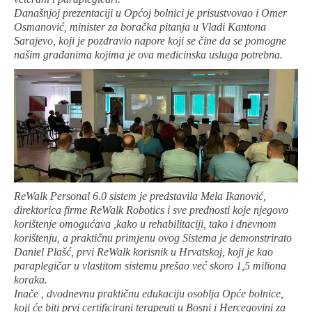
Današnjoj prezentaciji u Općoj bolnici je prisustvovao i Omer
Osmanović, minister za boračka pitanja u Vladi Kantona
Sarajevo, koji je pozdravio napore koji se čine da se pomogne
našim građanima kojima je ova medicinska usluga potrebna.
ReWalk Personal 6.0 sistem je predstavila Mela Ikanović,
direktorica firme ReWalk Robotics i sve prednosti koje njegovo
korištenje omogućava ,kako u rehabilitaciji, tako i dnevnom
korištenju, a praktičnu primjenu ovog Sistema je demonstrirato
Daniel Plašć, prvi ReWalk korisnik u Hrvatskoj, koji je kao
paraplegičar u vlastitom sistemu prešao već skoro 1,5 miliona
koraka.
Inače , dvodnevnu praktičnu edukaciju osoblja Opće bolnice,
koji će biti prvi certificirani terapeuti u Bosni i Hercegovini za