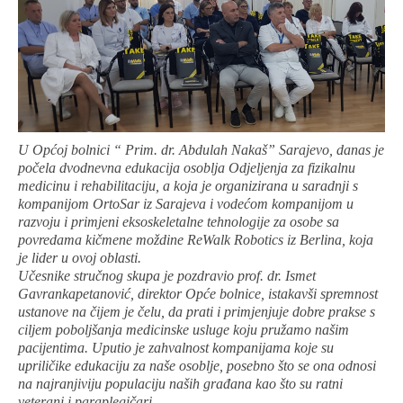
U Općoj bolnici “ Prim. dr. Abdulah Nakaš” Sarajevo, danas je
počela dvodnevna edukacija osoblja Odjeljenja za fizikalnu
medicinu i rehabilitaciju, a koja je organizirana u saradnji s
kompanijom OrtoSar iz Sarajeva i vodećom kompanijom u
razvoju i primjeni eksoskeletalne tehnologije za osobe sa
povredama kičmene moždine ReWalk Robotics iz Berlina, koja
je lider u ovoj oblasti.
Učesnike stručnog skupa je pozdravio prof. dr. Ismet
Gavrankapetanović, direktor Opće bolnice, istakavši spremnost
ustanove na čijem je čelu, da prati i primjenjuje dobre prakse s
ciljem poboljšanja medicinske usluge koju pružamo našim
pacijentima. Uputio je zahvalnost kompanijama koje su
upriličike edukaciju za naše osoblje, posebno što se ona odnosi
na najranjiviju populaciju naših građana kao što su ratni
veterani i paraplegičari.