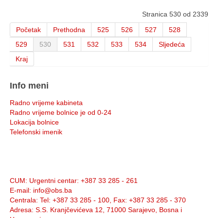
Stranica 530 od 2339
Početak
Prethodna
525
526
527
528
529
530
531
532
533
534
Sljedeća
Kraj
Info meni
Radno vrijeme kabineta
Radno vrijeme bolnice je od 0-24
Lokacija bolnice
Telefonski imenik
Info:
CUM
: Urgentni centar: +387 33 285 - 261
E-mail
: info@obs.ba
Centrala
: Tel: +387 33 285 - 100, Fax: +387 33 285 - 370
Adresa
: S.S. Kranjčevićeva 12, 71000 Sarajevo, Bosna i