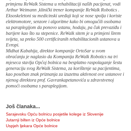
primjenu ReWalk Sistema u rehabilitaciji naših pacijenat, vodi
Arthur Weimann ,klinički trener kompanije ReWalk Robotics .
Eksoskeletoni su medicinski uređaji koji se nose spolja i koriste
elektromotore, senzore i algoritme kako bi omogućili osobama
sa paraplegijom da ponovo ustanu, hodaju, pa čak prevaziđu i
barijere kao što su stepenice. ReWalk sitem je u primjeni širem
svijeta, sa preko 500 certificiranih rehabilitacionih ustanova u
Evropi.
Midhat Kabahija, direktor kompanije OrtoSar u svom
obraćanju je naglasio da Kompanija ReWalk Robotics na tri
mjeseca stavlja Općoj bolnica na besplatno raspolaganje šestu
generaciju svog ReWalk Sistema, za korištenje sa pacijentima,
kao poseban znak priznanja za izuzetnu aktivnost ove ustanove i
njenog direktora prof. Gavrankapetanovića u zdravstvenoj
pomoći osobama s paraplegijom.
Još članaka...
Sarajevsku Opću bolnicu posjetile kolege iz Slovenije
Jutarnji bilten iz Opće bolnice
Uspjeh ljekara Opće bolnice