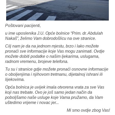
Poštovani pacijenti,
u ime uposlenika J.U. Opće bolnice “Prim. dr. Abdulah
Nakaš”, želimo Vam dobrodošlicu na ove stranice.
Cilj nam je da na jednom mjestu, brzo i lako možete
pronaći sve informacije koje Vas mogu zanimati. Ovdje
možete dobiti podatke o našim ljekarima, uslugama,
radnom vremenu, brojeve telefona.
Tu su i stranice gdje možete pronaći osnovne informacije
o oboljenjima i njihovom tretmanu, dijetalnoj ishrani ili
lijekovima.
Opća bolnica je uvijek imala otvorena vrata za sve Vas
koji nas trebate. Ovo je još samo jedan način da
poboljšamo naše usluge koje Vama pružamo, da Vam
uštedimo vrijeme i novac jer...
Mi smo ovdje zbog Vas!