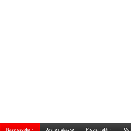
Naše osoblje
Javne nabavke
Propisi i akti
Ogl