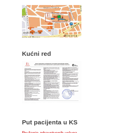
Kućni red
Put pacijenta u KS
Pružanje zdravstvenih usluga