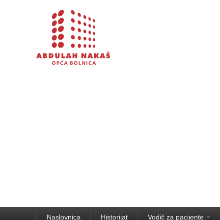
Naslovnica
Historijat
Vodič za pacijente