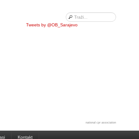
Tweets by @OB_Sarajevo
national cpr association
asi
Kontakt