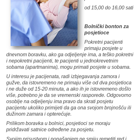
od 15,00 do 16,00 sati
Bolnički bonton za
posjetioce
Pokretni pacijenti
primaju posjete u
dnevnom boravku, ako ga odjeljenje ima, a teško pokretni
i nepokretni pacijenti, te pacijenti u jednokrevetnim
sobama (apartmanima), mogu primati posjete u sobama.
U interesu je pacijenata, radi izbjegavanja zamora i
gužve, da istovremeno ne primaju više od dva posjetioca
i ne duže od 15-20 minuta, a ako ih je istovremeno došlo
više, potrebno je da se vremenski rasporede. Odgovorno
osoblje na odjeljenju ima pravo da skrati posjetu
pacijentu ukoliko primijeti da ga ona svojom brojnošću ili
dužinom zamara i opterećuje.
Prilikom boravka u bolnici, posjetioci se moraju
pridržavati satnice određene za posjetu.
Svojim prisustvom i ponašanjem ne smiju remetiti red i