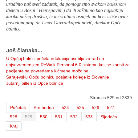
uradimo naš sveti zadatak, da pomognemo svakom bolesnom
djetetu u Bosni i Hercegovini,i da ih zaštitimo kao najslabiju
kariku našeg društva, te im vratimo osmjeh na lice- ističe ovim
povodom prof. dr. Ismet Gavrankapetanović, direktor Opće
bolnice.
Još članaka...
U Općoj bolnici počela edukacija osoblja za rad na
najsavremenijem ReWalk Personal 6.0 sistemu koji se koristi za
pacijente sa povredama kičmene moždine
Sarajevsku Opću bolnicu posjetile kolege iz Slovenije
Jutarnji bilten iz Opće bolnice
Stranica 529 od 2339
Početak
Prethodna
524
525
526
527
528
529
530
531
532
533
Sljedeća
Kraj