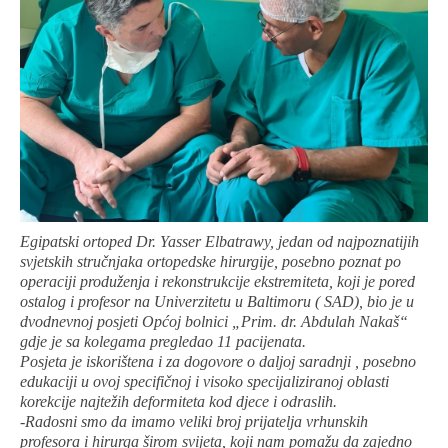
Egipatski ortoped Dr. Yasser Elbatrawy, jedan od najpoznatijih
svjetskih stručnjaka ortopedske hirurgije, posebno poznat po
operaciji produženja i rekonstrukcije ekstremiteta, koji je pored
ostalog i profesor na Univerzitetu u Baltimoru ( SAD), bio je u
dvodnevnoj posjeti Općoj bolnici „Prim. dr. Abdulah Nakaš“
gdje je sa kolegama pregledao 11 pacijenata.
Posjeta je iskorištena i za dogovore o daljoj saradnji , posebno
edukaciji u ovoj specifičnoj i visoko specijaliziranoj oblasti
korekcije najtežih deformiteta kod djece i odraslih.
-Radosni smo da imamo veliki broj prijatelja vrhunskih
profesora i hirurga širom svijeta, koji nam pomažu da zajedno