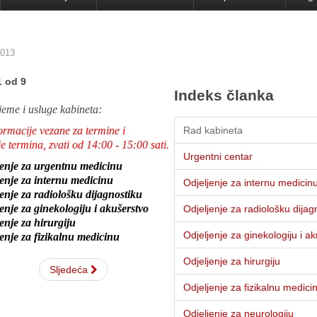
2013
1 od 9
Indeks članka
jeme i usluge kabineta:
ormacije vezane za termine i
Rad kabineta
e termina, zvati od 14:00 - 15:00 sati.
Urgentni centar
jenje za urgentnu medicinu
enje za internu medicinu
Odjeljenje za internu medicin
enje za radiološku dijagnostiku
enje za ginekologiju i akušerstvo
Odjeljenje za radiološku dijag
enje za hirurgiju
Odjeljenje za ginekologiju i a
enje za fizikalnu medicinu
Odjeljenje za hirurgiju
Sljedeća
Odjeljenje za fizikalnu medici
Odjeljenje za neurologiju