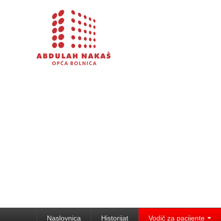
Naslovnica
Historijat
Vodič za pacijente