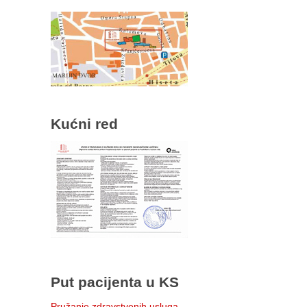
Kućni red
Put pacijenta u KS
Pružanje zdravstvenih usluga