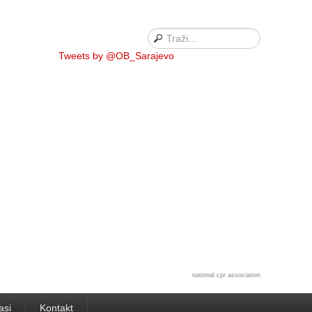
Tweets by @OB_Sarajevo
national cpr association
asi
Kontakt