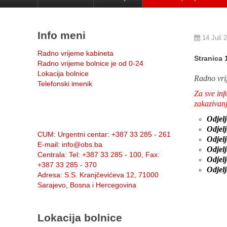
Info meni
14 Juli 
Radno vrijeme kabineta
Stranica 
Radno vrijeme bolnice je od 0-24
Lokacija bolnice
Radno vri
Telefonski imenik
Za sve inf
zakazivanj
Odjel
Info:
Odjelj
CUM
: Urgentni centar: +387 33 285 - 261
Odjelj
E-mail
: info@obs.ba
Odjelj
Centrala
: Tel: +387 33 285 - 100, Fax:
Odjelj
+387 33 285 - 370
Odjelj
Adresa
: S.S. Kranjčevićeva 12, 71000
Sarajevo, Bosna i Hercegovina
Lokacija bolnice