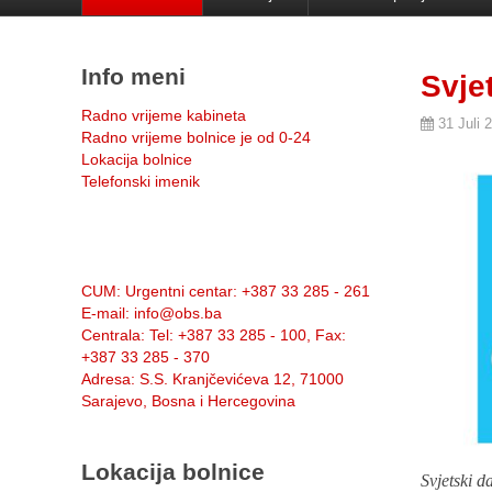
Info meni
Svje
Radno vrijeme kabineta
31 Juli 
Radno vrijeme bolnice je od 0-24
Lokacija bolnice
Telefonski imenik
Info:
CUM
: Urgentni centar: +387 33 285 - 261
E-mail
: info@obs.ba
Centrala
: Tel: +387 33 285 - 100, Fax:
+387 33 285 - 370
Adresa
: S.S. Kranjčevićeva 12, 71000
Sarajevo, Bosna i Hercegovina
Lokacija bolnice
Svjetski d