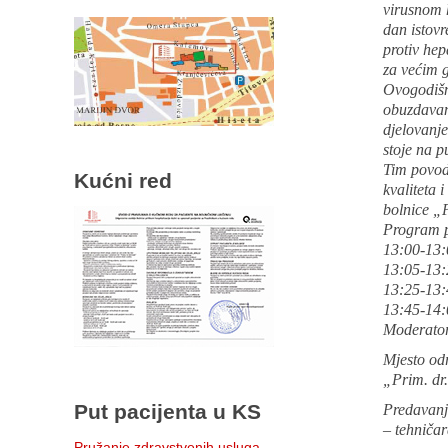
virusnom h
dan istovr
protiv hep
za većim 
Ovogodiš
obuzdavanj
djelovanje
stoje na p
Tim povod
Kućni red
kvaliteta 
bolnice „
Program p
13:00-13:
13:05-13:2
13:25-13:
13:45-14:
Moderator 
Mjesto od
„Prim. dr
Put pacijenta u KS
Predavanj
– tehniča
Pružanje zdravstvenih usluga