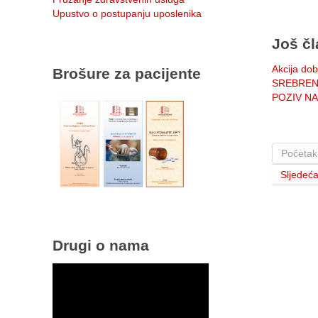
Upustvo o postupanju uposlenika
Još čl
Akcija dob
Brošure za pacijente
SREBREN
POZIV N
Početak
Sljedeć
Drugi o nama