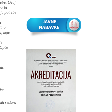
jetre. Ovaj
borbi
nja potrebe
a
itno
u, koje
je
. Opće
gić
ice
ih sestara