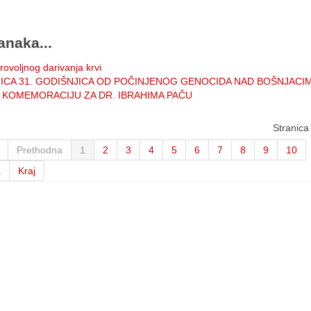
anaka...
rovoljnog darivanja krvi
ICA 31. GODIŠNJICA OD POČINJENOG GENOCIDA NAD BOŠNJACI
A KOMEMORACIJU ZA DR. IBRAHIMA PAČU
Stranica
Prethodna
1
2
3
4
5
6
7
8
9
10
a
Kraj