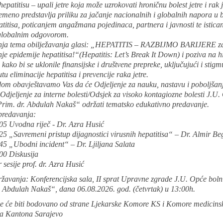
epatitisu – upali jetre koja može uzrokovati hroničnu bolest jetre i rak 
emeno predstavlja priliku za jačanje nacionalnih i globalnih napora u 
atitisa, poticanjem angažmana pojedinaca, partnera i javnosti te istica
globalnim odgovorom.
nja tema obilježavanja glasi: „HEPATITIS – RAZBIJMO BARIJERE z
e epidemije hepatitisa!“(Hepatitis: Let’s Break It Down) i poziva na h
 kako bi se uklonile finansijske i društvene prepreke, uključujući i stigm
utu eliminacije hepatitisa i prevencije raka jetre.
om obavještavamo Vas da će Odjeljenje za nauku, nastavu i poboljšan
i Odjeljenje za interne bolesti/Odsjek za visoko kontagiozne bolesti J.U
Prim. dr. Abdulah Nakaš“ održati tematsko edukativno predavanje.
redavanja:
05 Uvodna riječ - Dr. Azra Husić
5 „Savremeni pristup dijagnostici virusnih hepatitisa“ – Dr. Almir Be
45 „Ubodni incident“ – Dr. Ljiljana Salata
00 Diskusija
sesije prof. dr. Azra Husić
ržavanja: Konferencijska sala, II sprat Upravne zgrade J.U. Opće boln
. Abdulah Nakaš“, dana 06.08.2026. god. (četvrtak) u 13:00h.
e će biti bodovano od strane Ljekarske Komore KS i Komore medicinsk
ra Kantona Sarajevo