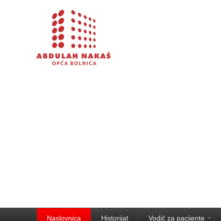
Naslovnica
Historijat
Vodič za pacijente