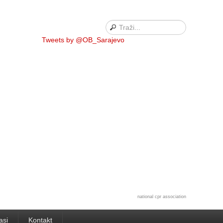
Tweets by @OB_Sarajevo
national cpr association
asi
Kontakt