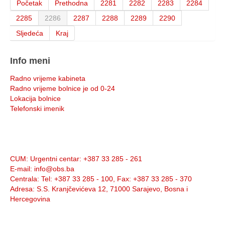
Početak
Prethodna
2281
2282
2283
2284
2285
2286
2287
2288
2289
2290
Sljedeća
Kraj
Info meni
Radno vrijeme kabineta
Radno vrijeme bolnice je od 0-24
Lokacija bolnice
Telefonski imenik
Info:
CUM
: Urgentni centar: +387 33 285 - 261
E-mail
: info@obs.ba
Centrala
: Tel: +387 33 285 - 100, Fax: +387 33 285 - 370
Adresa
: S.S. Kranjčevićeva 12, 71000 Sarajevo, Bosna i
Hercegovina