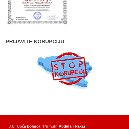
PRIJAVITE KORUPCIJU
J.U. Opća bolnica "Prim.dr. Abdulah Nakaš"