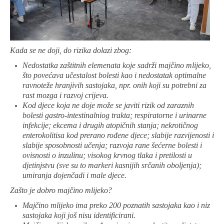
Kada se ne doji, do rizika dolazi zbog:
Nedostatka zaštitnih elemenata koje sadrži majčino mlijeko,
što povećava učestalost bolesti kao i nedostatak optimalne
ravnoteže hranjivih sastojaka, npr. onih koji su potrebni za
rast mozga i razvoj crijeva.
Kod djece koja ne doje može se javiti rizik od zaraznih
bolesti gastro-intestinalniog trakta; respiratorne i urinarne
infekcije; ekcema i drugih atopičnih stanja; nekrotičnog
enterokolitisa kod prerano rođene djece; slabije razvijenosti i
slabije sposobnosti učenja; razvoja rane šećerne bolesti i
ovisnosti o inzulinu; visokog krvnog tlaka i pretilosti u
djetinjstvu (sve su to markeri kasnijih srčanih oboljenja);
umiranja dojenčadi i male djece.
Zašto je dobro majčino mlijeko?
Majčino mlijeko ima preko 200 poznatih sastojaka kao i niz
sastojaka koji još nisu identificirani.