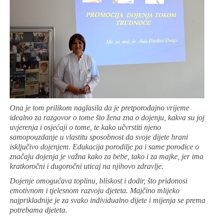
Ona je tom prilikom naglasila da je pretporođajno vrijeme
idealno za razgovor o tome što žena zna o dojenju, kakva su joj
uvjerenja i osjećaji o tome, te kako učvrstiti njeno
samopouzdanje u vlastitu sposobnost da svoje dijete hrani
isključivo dojenjem. Edukacija porodilje pa i same porodice o
značaju dojenja je važna kako za bebe, tako i za majke, jer ima
kratkoročni i dugoročni uticaj na njihovo zdravlje.
Dojenje omogućava toplinu, bliskost i dodir, što pridonosi
emotivnom i tjelesnom razvoju djeteta. Majčino mlijeko
najprikladnije je za svako individualno dijete i mijenja se prema
potrebama djeteta.