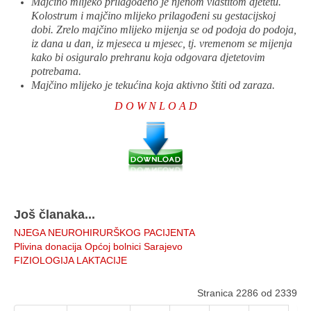
Majčino mlijeko prilagođeno je njenom vlastitom djetetu.
Kolostrum i majčino mlijeko prilagođeni su gestacijskoj
dobi. Zrelo majčino mlijeko mijenja se od podoja do podoja,
iz dana u dan, iz mjeseca u mjesec, tj. vremenom se mijenja
kako bi osiguralo prehranu koja odgovara djetetovim
potrebama.
Majčino mlijeko je tekućina koja aktivno štiti od zaraza.
D O W N L O A D
Još članaka...
NJEGA NEUROHIRURŠKOG PACIJENTA
Plivina donacija Općoj bolnici Sarajevo
FIZIOLOGIJA LAKTACIJE
Stranica 2286 od 2339