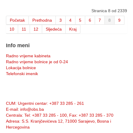
Stranica 8 od 2339
Početak
Prethodna
3
4
5
6
7
8
9
10
11
12
Sljedeća
Kraj
Info meni
Radno vrijeme kabineta
Radno vrijeme bolnice je od 0-24
Lokacija bolnice
Telefonski imenik
Info:
CUM
: Urgentni centar: +387 33 285 - 261
E-mail
: info@obs.ba
Centrala
: Tel: +387 33 285 - 100, Fax: +387 33 285 - 370
Adresa
: S.S. Kranjčevićeva 12, 71000 Sarajevo, Bosna i
Hercegovina