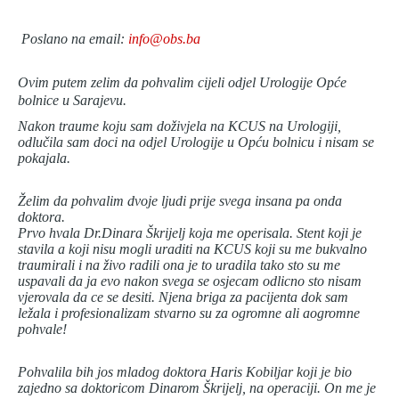
Poslano na email:
info@obs.ba
Ovim putem zelim da pohvalim cijeli odjel Urologije Opće
bolnice u Sarajevu.
Nakon traume koju sam doživjela na KCUS na Urologiji,
odlučila sam doci na odjel Urologije u Opću bolnicu i nisam se
pokajala.
Želim da pohvalim dvoje ljudi prije svega insana pa onda
doktora.
Prvo hvala Dr.Dinara Škrijelj koja me operisala. Stent koji je
stavila a koji nisu mogli uraditi na KCUS koji su me bukvalno
traumirali i na živo radili ona je to uradila tako sto su me
uspavali da ja evo nakon svega se osjecam odlicno sto nisam
vjerovala da ce se desiti. Njena briga za pacijenta dok sam
ležala i profesionalizam stvarno su za ogromne ali aogromne
pohvale!
Pohvalila bih jos mladog doktora Haris Kobiljar koji je bio
zajedno sa doktoricom Dinarom Škrijelj, na operaciji. On me je