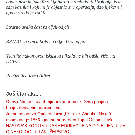
danas primio tako fino i ljubazno u ambulanti Urologije iako
sam kasnila i koji mi je objasnio svu operaciju, dao lijekove i
upute šta dalje raditi.
Stvarno svaka čast za cijeli odjel!
BRAVO za Opcu bolnicu odjel Urologija!
Vjerujte nakon ovog iskustva nikada ne bih otišla više na
KCUS.
Pacijentica Kršo Adisa.
Još članaka...
Obavještenje o uvođenju privremenog režima posjeta
hospitalizovanim pacijentima
Javna ustanova Opća bolnica „Prim. dr. Abdulah Nakaš“
osnovana je 1866. godine naredbom Topal Osman-paše.
NASTAVAK KONTINUIRANE EDUKACIJE NA ODJELJENJU ZA
GINEKOLOGIJU I AKUŠERSTVO