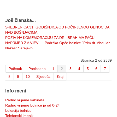
Još članaka...
SREBRENICA 31. GODIŠNJICA OD POČINJENOG GENOCIDA
NAD BOŠNJACIMA
POZIV NA KOMEMORACIJU ZA DR. IBRAHIMA PAČU
NAPRIJED ZMAJEVI !!! Podrška Opće bolnice "Prim.dr. Abdulah
Nakaš" Sarajevo
Stranica 2 od 2339
Početak
Prethodna
1
2
3
4
5
6
7
8
9
10
Sljedeća
Kraj
Info meni
Radno vrijeme kabineta
Radno vrijeme bolnice je od 0-24
Lokacija bolnice
Telefonski imenik