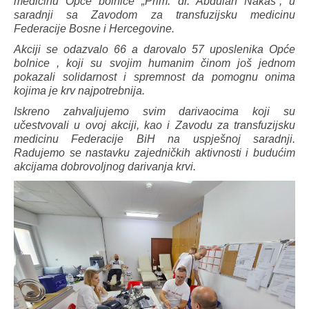
medicinu Opće bolnice „Prim. dr. Abdulah Nakaš“, u
saradnji sa Zavodom za transfuzijsku medicinu
Federacije Bosne i Hercegovine.
Akciji se odazvalo 66 a darovalo 57 uposlenika Opće
bolnice , koji su svojim humanim činom još jednom
pokazali solidarnost i spremnost da pomognu onima
kojima je krv najpotrebnija.
Iskreno zahvaljujemo svim darivaocima koji su
učestvovali u ovoj akciji, kao i Zavodu za transfuzijsku
medicinu Federacije BiH na uspješnoj saradnji.
Radujemo se nastavku zajedničkih aktivnosti i budućim
akcijama dobrovoljnog darivanja krvi.