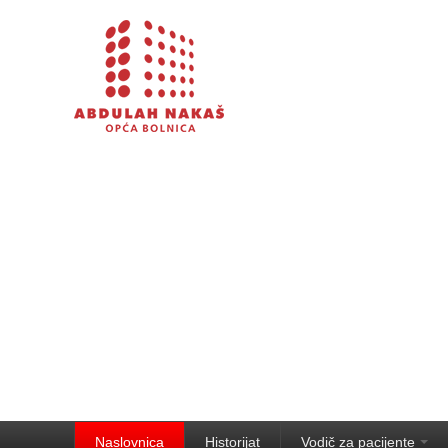
Naslovnica
Historijat
Vodič za pacijente