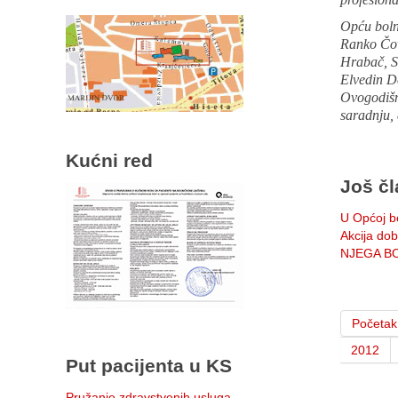
Opću boln
Ranko Čovi
Hrabač, Sa
Elvedin De
Ovogodišnj
saradnju, 
Kućni red
Još čl
U Općoj bo
Akcija dob
NJEGA BO
Početak
2012
Put pacijenta u KS
Pružanje zdravstvenih usluga