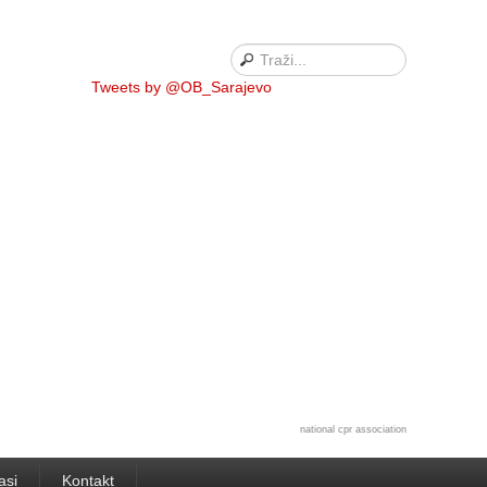
Tweets by @OB_Sarajevo
national cpr association
asi
Kontakt