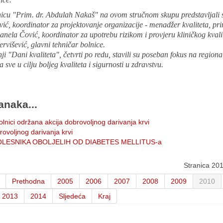
icu "Prim. dr. Abdulah Nakaš" na ovom stručnom skupu predstavljali s
ć, koordinator za projektovanje organizacije - menadžer kvaliteta, pri
nela Čović, koordinator za upotrebu rizikom i provjeru kliničkog kvalit
rvišević, glavni tehničar bolnice.
i "Dani kvaliteta", četvrti po redu, stavili su poseban fokus na region
a sve u cilju boljeg kvaliteta i sigurnosti u zdravstvu.
anaka...
lnici održana akcija dobrovoljnog darivanja krvi
rovoljnog darivanja krvi
LESNIKA OBOLJELIH OD DIABETES MELLITUS-a
Stranica 20
Prethodna
2005
2006
2007
2008
2009
2010
2013
2014
Sljedeća
Kraj