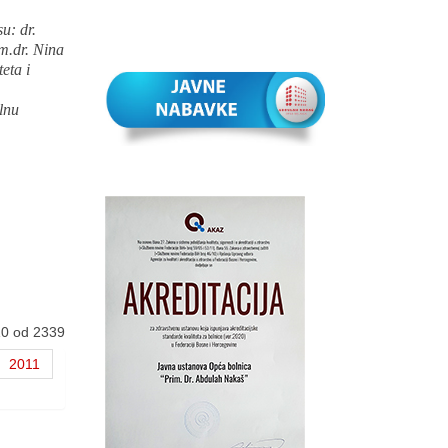
u: dr.
m.dr. Nina
eta i
alnu
10 od 2339
2011