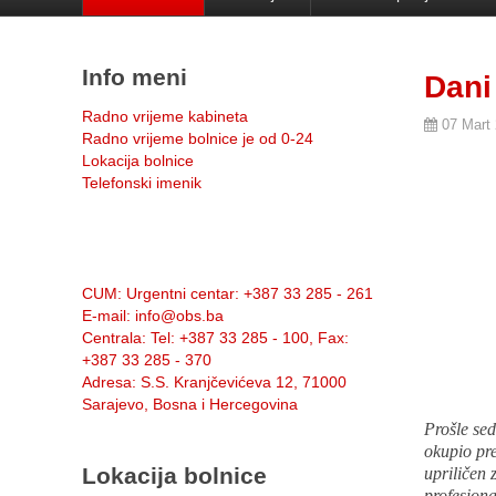
Info meni
Dani
Radno vrijeme kabineta
07 Mart
Radno vrijeme bolnice je od 0-24
Lokacija bolnice
Telefonski imenik
Info:
CUM
: Urgentni centar: +387 33 285 - 261
E-mail
: info@obs.ba
Centrala
: Tel: +387 33 285 - 100, Fax:
+387 33 285 - 370
Adresa
: S.S. Kranjčevićeva 12, 71000
Sarajevo, Bosna i Hercegovina
Prošle se
okupio pre
Lokacija bolnice
upriličen 
profesiona