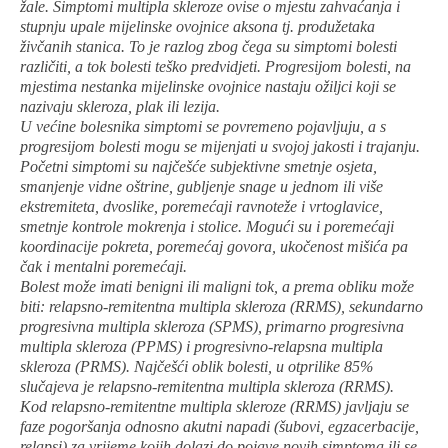
žale. Simptomi multipla skleroze ovise o mjestu zahvaćanja i
stupnju upale mijelinske ovojnice aksona tj. produžetaka
živčanih stanica. To je razlog zbog čega su simptomi bolesti
različiti, a tok bolesti teško predvidjeti. Progresijom bolesti, na
mjestima nestanka mijelinske ovojnice nastaju ožiljci koji se
nazivaju skleroza, plak ili lezija.
U većine bolesnika simptomi se povremeno pojavljuju, a s
progresijom bolesti mogu se mijenjati u svojoj jakosti i trajanju.
Početni simptomi su najčešće subjektivne smetnje osjeta,
smanjenje vidne oštrine, gubljenje snage u jednom ili više
ekstremiteta, dvoslike, poremećaji ravnoteže i vrtoglavice,
smetnje kontrole mokrenja i stolice. Mogući su i poremećaji
koordinacije pokreta, poremećaj govora, ukočenost mišića pa
čak i mentalni poremećaji.
Bolest može imati benigni ili maligni tok, a prema obliku može
biti: relapsno-remitentna multipla skleroza (RRMS), sekundarno
progresivna multipla skleroza (SPMS), primarno progresivna
multipla skleroza (PPMS) i progresivno-relapsna multipla
skleroza (PRMS). Najčešći oblik bolesti, u otprilike 85%
slučajeva je relapsno-remitentna multipla skleroza (RRMS).
Kod relapsno-remitentne multipla skleroze (RRMS) javljaju se
faze pogoršanja odnosno akutni napadi (šubovi, egzacerbacije,
relapsi) za vrijeme kojih dolazi do pojave novih simptoma ili se