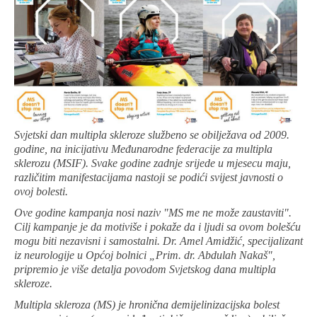
Svjetski dan multipla skleroze službeno se obilježava od 2009.
godine, na inicijativu Međunarodne federacije za multipla
sklerozu (MSIF). Svake godine zadnje srijede u mjesecu maju,
različitim manifestacijama nastoji se podići svijest javnosti o
ovoj bolesti.
Ove godine kampanja nosi naziv "MS me ne može zaustaviti".
Cilj kampanje je da motiviše i pokaže da i ljudi sa ovom bolešću
mogu biti nezavisni i samostalni. Dr. Amel Amidžić, specijalizant
iz neurologije u Općoj bolnici „Prim. dr. Abdulah Nakaš",
pripremio je više detalja povodom Svjetskog dana multipla
skleroze.
Multipla skleroza (MS) je hronična demijelinizacijska bolest