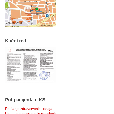
Kućni red
Put pacijenta u KS
Pružanje zdravstvenih usluga
Upustvo o postupanju uposlenika