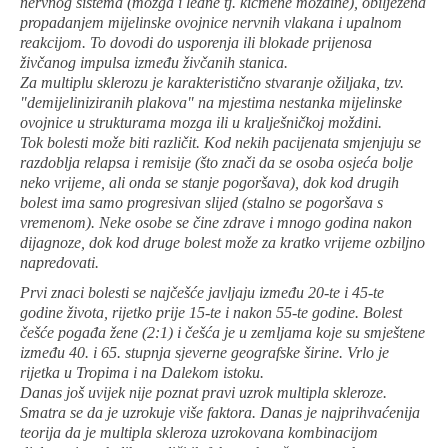
nervnog sistema (mozga i leđne tj. kičmene moždine), obilježena
propadanjem mijelinske ovojnice nervnih vlakana i upalnom
reakcijom. To dovodi do usporenja ili blokade prijenosa
živčanog impulsa između živčanih stanica.
Za multiplu sklerozu je karakteristično stvaranje ožiljaka, tzv.
"demijeliniziranih plakova" na mjestima nestanka mijelinske
ovojnice u strukturama mozga ili u kralješničkoj moždini.
Tok bolesti može biti različit. Kod nekih pacijenata smjenjuju se
razdoblja relapsa i remisije (što znači da se osoba osjeća bolje
neko vrijeme, ali onda se stanje pogoršava), dok kod drugih
bolest ima samo progresivan slijed (stalno se pogoršava s
vremenom). Neke osobe se čine zdrave i mnogo godina nakon
dijagnoze, dok kod druge bolest može za kratko vrijeme ozbiljno
napredovati.
Prvi znaci bolesti se najčešće javljaju između 20-te i 45-te
godine života, rijetko prije 15-te i nakon 55-te godine. Bolest
češće pogađa žene (2:1) i češća je u zemljama koje su smještene
između 40. i 65. stupnja sjeverne geografske širine. Vrlo je
rijetka u Tropima i na Dalekom istoku.
Danas još uvijek nije poznat pravi uzrok multipla skleroze.
Smatra se da je uzrokuje više faktora. Danas je najprihvaćenija
teorija da je multipla skleroza uzrokovana kombinacijom