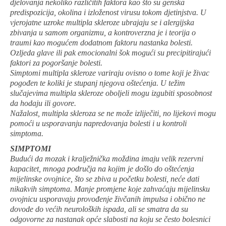
djelovanja nekoliko različitih faktora kao što su genska
predispozicija, okolina i izloženost virusu tokom djetinjstva. U
vjerojatne uzroke multipla skleroze ubrajaju se i alergijska
zbivanja u samom organizmu, a kontroverzna je i teorija o
traumi kao mogućem dodatnom faktoru nastanka bolesti.
Ozljeda glave ili pak emocionalni šok mogući su precipitirajući
faktori za pogoršanje bolesti.
Simptomi multipla skleroze variraju ovisno o tome koji je živac
pogođen te koliki je stupanj njegova oštećenja. U težim
slučajevima multipla skleroze oboljeli mogu izgubiti sposobnost
da hodaju ili govore.
Nažalost, multipla skleroza se ne može izliječiti, no lijekovi mogu
pomoći u usporavanju napredovanja bolesti i u kontroli
simptoma.
SIMPTOMI
Budući da mozak i kralježnička moždina imaju velik rezervni
kapacitet, mnoga područja na kojim je došlo do oštećenja
mijelinske ovojnice, što se zbiva u početku bolesti, neće dati
nikakvih simptoma. Manje promjene koje zahvaćaju mijelinsku
ovojnicu usporavaju provođenje živčanih impulsa i obično ne
dovode do većih neuroloških ispada, ali se smatra da su
odgovorne za nastanak opće slabosti na koju se često bolesnici