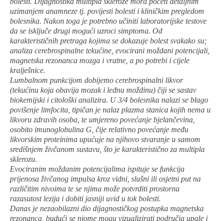
bolesti. Dijagnostika multipla skleroze mora početi detaljnim
uzimanjem anamneze tj. povijesti bolesti i kliničkim pregledom
bolesnika. Nakon toga je potrebno učiniti laboratorijske testove
da se isključe drugi mogući uzroci simptoma. Od
karakterističnih pretraga kojima se dokazuje bolest svakako su;
analiza cerebrospinalne tekućine, evocirani moždani potencijali,
magnetska rezonanca mozga i vratne, a po potrebi i cijele
kralješnice.
Lumbalnom punkcijom dobijemo cerebrospinalni likvor
(tekućinu koja obavija mozak i leđnu moždinu) čiji se sastav
biokemijski i citološki analizira. U 3/4 bolesnika nalazi se blago
povišenje limfocita, tipičan je nalaz plazma stanica kojih nema u
likvoru zdravih osoba, te umjereno povećanje bjelančevina,
osobito imunoglobulina G, čije relativno povećanje među
likvorskim proteinima upućuje na njihovo stvaranje u samom
središnjem živčanom sustavu, što je karakteristično za multipla
sklerozu.
Evociranim moždanim potencijalima ispituje se funkcija
prijenosa živčanog impulsa kroz vidni, slušni ili osjetni put na
različitim nivoima te se njima može potvrditi prostorna
razasutost lezija i dobiti jasniji uvid u tok bolesti.
Danas je nezaobilazni dio dijagnostičkog postupka magnetska
rezonanca, budući se njome mogu vizualizirati područja upale i