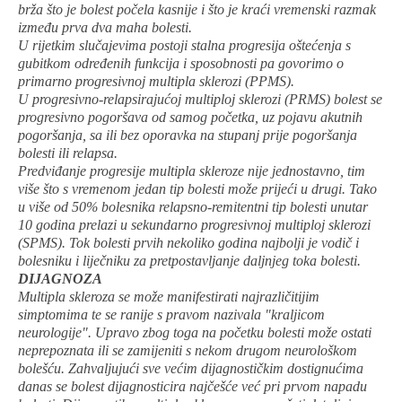
brža što je bolest počela kasnije i što je kraći vremenski razmak
između prva dva maha bolesti.
U rijetkim slučajevima postoji stalna progresija oštećenja s
gubitkom određenih funkcija i sposobnosti pa govorimo o
primarno progresivnoj multipla sklerozi (PPMS).
U progresivno-relapsirajućoj multiploj sklerozi (PRMS) bolest se
progresivno pogoršava od samog početka, uz pojavu akutnih
pogoršanja, sa ili bez oporavka na stupanj prije pogoršanja
bolesti ili relapsa.
Predviđanje progresije multipla skleroze nije jednostavno, tim
više što s vremenom jedan tip bolesti može prijeći u drugi. Tako
u više od 50% bolesnika relapsno-remitentni tip bolesti unutar
10 godina prelazi u sekundarno progresivnoj multiploj sklerozi
(SPMS). Tok bolesti prvih nekoliko godina najbolji je vodič i
bolesniku i liječniku za pretpostavljanje daljnjeg toka bolesti.
DIJAGNOZA
Multipla skleroza se može manifestirati najrazličitijim
simptomima te se ranije s pravom nazivala "kraljicom
neurologije". Upravo zbog toga na početku bolesti može ostati
neprepoznata ili se zamijeniti s nekom drugom neurološkom
bolešću. Zahvaljujući sve većim dijagnostičkim dostignućima
danas se bolest dijagnosticira najčešće već pri prvom napadu