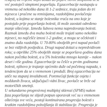
već postojeći simptomi pogoršaju. Egzacerbacije nastupaju u
vremenu od nekoliko dana ili 1-2 sedmice, traju jedan do tri
mjeseca i praćene su remisijama, razdobljima povlačenja
bolesti, u kojima se stanje bolesnika vraća na ono koje je
postojalo prije pogoršanja bolesti, ili može zaostati određeno
manje oštećenje. Između šubova nema napredovanja bolesti.
Razmak između dva maha bolesti može trajati samo nekoliko
mjeseci, no najčešće iznosi 1-2 godine, a mogu se očekivati i
znatno duža razdoblja. U 70-80% oboljelih prvi napad povlači
se bez vidljivih posljedica. Drugi napad dolazi u nepredvidivom
roku; u otprilike 25% oboljelih stanje se pogoršava godinu dana
nakon početka bolesti, a u 5% bolesnika mnogo kasnije – nakon
deset i više godina. Egzacerbacije su češće u prvim godinama
bolesti, njihovo je trajanje općenito duže od početnog napada, s
tendencijom da se s vremenom i produži. Broj egzacerbacija ne
utiče na stupanj invalidnosti. Poremećaji funkcije osjeta i
moždanih živaca, uključujući vidni živac, povlače se brže od
motoričkih smetnji.
U sekundarno progresivnoj multiploj sklerozi (SPMS) nakon
faza pogoršanja ne slijedi potpun oporavak već su s vremenom
oštećenja sve veća, postoji kontinuirana progresija bolesti s
kratkim razdobljima poboljšanja ili stabilizacije. Progresija je