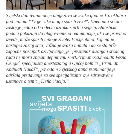
Svjetski dan reanimacije obilježava se svake godine 16. oktobra
pod motom "Tvoje ruke mogu spasiti život". Iznenadni srčani
zastoj je jedan od vodećih uzroka smrti u svijetu. Statistički
podaci pokazuju da blagovremena reanimacija, ako se pravilno
izvede, može spasiti mnoge živote. Pacijentima, kojima je
nastupio zastoj srca, važna je svaka minuta i da se što brže
započne postupak oživljavanja, jer prestanak disanja i srčanog
rada ne mora značiti definitivnu smrt.
Prim.mr.sci.med.dr. Vesna
Čengić, specijalista anesteziolog u Općoj bolnici
„Prim. dr.
Abdulah Nakaš“, povodom Svjetskog dana reanimacije je
održala predavanje za sve specijalizante ove zdravstvene
ustanove o temi: „Defibrilacija.“