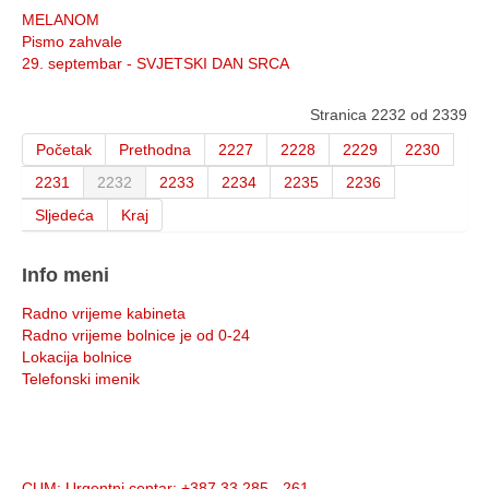
MELANOM
Pismo zahvale
29. septembar - SVJETSKI DAN SRCA
Stranica 2232 od 2339
Početak
Prethodna
2227
2228
2229
2230
2231
2232
2233
2234
2235
2236
Sljedeća
Kraj
Info meni
Radno vrijeme kabineta
Radno vrijeme bolnice je od 0-24
Lokacija bolnice
Telefonski imenik
Info:
CUM
: Urgentni centar: +387 33 285 - 261