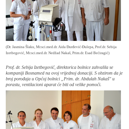
(Dr. Jasmina Šlaku, Mr.sci.med.dr. Aida Đurđević-Đulepa, Prof.dr. Sebija
Izetbegović, Mr.sci.med.dr. Nedžad Nakaš, Prim.dr. Esad Bećiragić)
Prof. dr. Sebija Izetbegović, direktorica bolnice zahvalila se
kompaniji Bosnamed na ovoj vrijednoj donaciji. S obzirom da je
broj porođaja u Općoj bolnici „Prim. dr. Abdulah Nakaš" u
porastu, ventilacioni aparat će biti od velike pomoći.