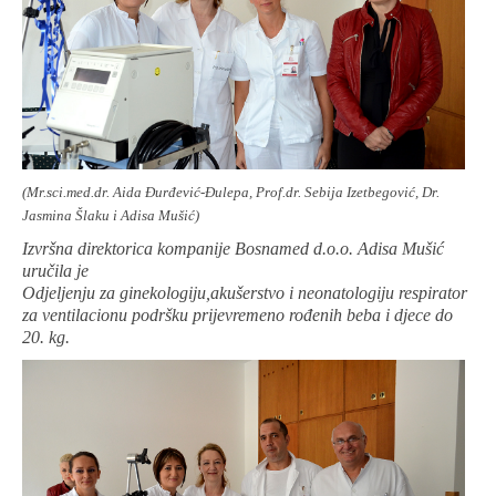
(Mr.sci.med.dr. Aida Đurđević-Đulepa, Prof.dr. Sebija Izetbegović, Dr.
Jasmina Šlaku i Adisa Mušić)
Izvršna direktorica kompanije Bosnamed d.o.o. Adisa Mušić
uručila je
Odjeljenju za ginekologiju,akušerstvo i neonatologiju respirator
za ventilacionu podršku prijevremeno rođenih beba i djece do
20. kg.