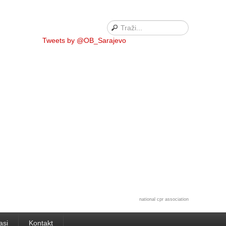
Tweets by @OB_Sarajevo
national cpr association
asi
Kontakt