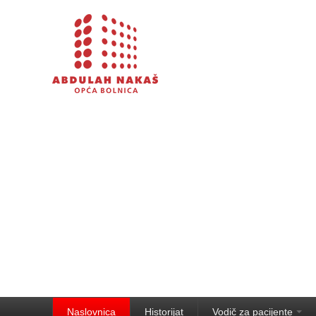
Naslovnica
Historijat
Vodič za pacijente