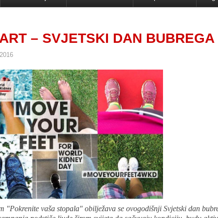
MART – SVJETSKI DAN BUBREGA
 2016
 "Pokrenite vaša stopala" obilježava se ovogodišnji Svjetski dan bub