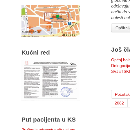
globalna k
održavaju 
način da s
bolesti bu
Opširn
Još čl
Kućni red
Općoj boln
Delegacij
SVJETSKI
Početak
2082
Put pacijenta u KS
Pružanje zdravstvenih usluga