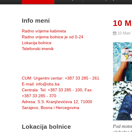
Info meni
10 
Radno vrijeme kabineta
10 Mart
Radno vrijeme bolnice je od 0-24
Lokacija bolnice
Telefonski imenik
Info:
CUM
: Urgentni centar: +387 33 285 - 261
E-mail
: info@obs.ba
Centrala
: Tel: +387 33 285 - 100, Fax:
+387 33 285 - 370
Adresa
: S.S. Kranjčevićeva 12, 71000
Sarajevo, Bosna i Hercegovina
Lokacija bolnice
Pod motom