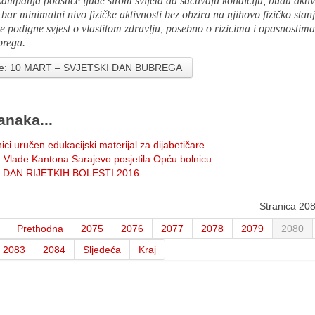
ampanja podstiče ljude širom svijeta da sačuvaju kondiciju, budu aktiv
bar minimalni nivo fizičke aktivnosti bez obzira na njihovo fizičko stanje
e podigne svjest o vlastitom zdravlju, posebno o rizicima i opasnostima
brega.
ije: 10 MART – SVJETSKI DAN BUBREGA
anaka...
ici uručen edukacijski materijal za dijabetičare
a Vlade Kantona Sarajevo posjetila Opću bolnicu
 DAN RIJETKIH BOLESTI 2016.
Stranica 20
Prethodna
2075
2076
2077
2078
2079
2080
2083
2084
Sljedeća
Kraj