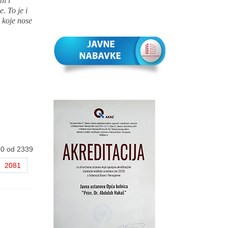
ni i
. To je i
 koje nose
80 od 2339
2081