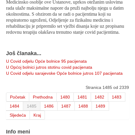
Medicinsko osoblje ove Ustanove, uprkos otežanim uslovima
rada ulaže maksimalne napore da pruži najbolju njegu u datim
okolnostima. S obzirom da se radi o pacijentima koji su
respiratorno ugroženi, Odjeljenje za fizikalnu medicinu i
rehabilitaciju je pripremilo set vježbi disanja koje uz propisanu
redovnu terapiju olakšava trenutno stanje covid pacijentima.
Još članaka...
U Covid odjelu Opće bolnice 95 pacijenata
U Općoj bolnici jutros stotinu covid pacijenata
U Covid odjelu sarajevske Opće bolnice jutros 107 pacijenata
Stranica 1485 od 2339
Početak
Prethodna
1480
1481
1482
1483
1484
1485
1486
1487
1488
1489
Sljedeća
Kraj
Info meni