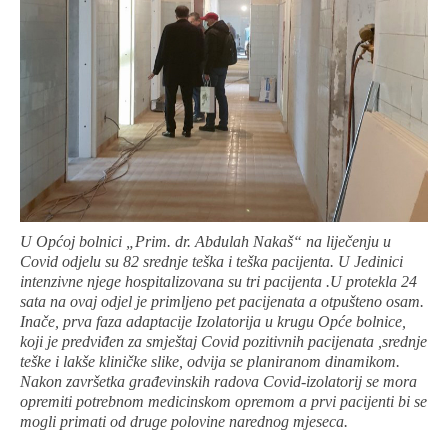
U Općoj bolnici „Prim. dr. Abdulah Nakaš“ na liječenju u
Covid odjelu su 82 srednje teška i teška pacijenta. U Jedinici
intenzivne njege hospitalizovana su tri pacijenta .U protekla 24
sata na ovaj odjel je primljeno pet pacijenata a otpušteno osam.
Inače, prva faza adaptacije Izolatorija u krugu Opće bolnice,
koji je predviđen za smještaj Covid pozitivnih pacijenata ,srednje
teške i lakše kliničke slike, odvija se planiranom dinamikom.
Nakon završetka građevinskih radova Covid-izolatorij se mora
opremiti potrebnom medicinskom opremom a prvi pacijenti bi se
mogli primati od druge polovine narednog mjeseca.