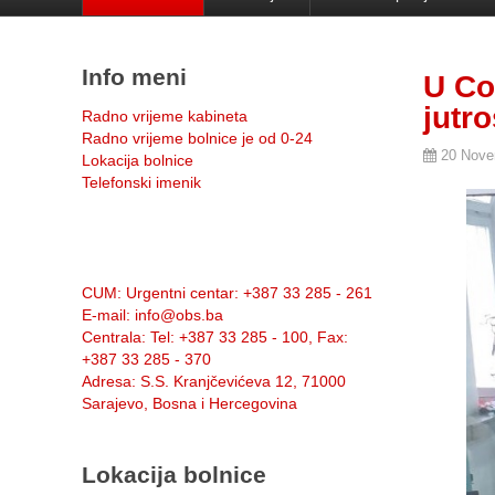
Info meni
U Co
jutr
Radno vrijeme kabineta
Radno vrijeme bolnice je od 0-24
20 Nove
Lokacija bolnice
Telefonski imenik
Info:
CUM
: Urgentni centar: +387 33 285 - 261
E-mail
: info@obs.ba
Centrala
: Tel: +387 33 285 - 100, Fax:
+387 33 285 - 370
Adresa
: S.S. Kranjčevićeva 12, 71000
Sarajevo, Bosna i Hercegovina
Lokacija bolnice