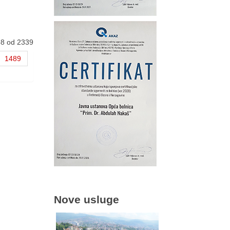
88 od 2339
1489
Nove usluge