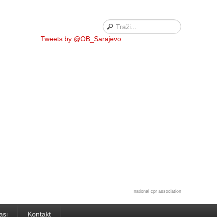
Tweets by @OB_Sarajevo
national cpr association
asi
Kontakt