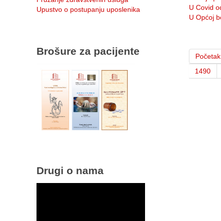
U Covid od
Upustvo o postupanju uposlenika
U Općoj bo
Brošure za pacijente
Početak
1490
Drugi o nama