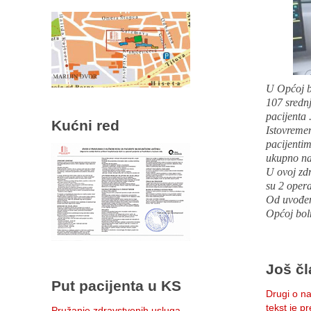
U Općoj bo
107 srednj
pacijenta 
Kućni red
Istovremen
pacijenti
ukupno na 
U ovoj zdr
su 2 opera
Od uvođen
Općoj boln
Još čl
Put pacijenta u KS
Drugi o na
tekst je p
Pružanje zdravstvenih usluga