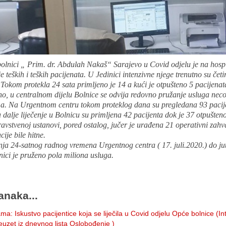
lnici „ Prim. dr. Abdulah Nakaš“ Sarajevo u Covid odjelu je na hospit
e teških i teških pacijenata. U Jedinici intenzivne njege trenutno su četir
.Tokom protekla 24 sata primljeno je 14 a kući je otpušteno 5 pacijenat
o, u centralnom dijelu Bolnice se odvija redovno pružanje usluga nec
ma. Na Urgentnom centru tokom proteklog dana su pregledana 93 pacij
dalje liječenje u Bolnicu su primljena 42 pacijenta dok je 37 otpušteno
avstvenoj ustanovi, pored ostalog, jučer je urađena 21 operativni zahv
cije bile hitne.
ja 24-satnog radnog vremena Urgentnog centra ( 17. juli.2020.) do ju
ici je pruženo pola miliona usluga.
anaka...
ma: Iskustvo pacijentice koja se liječila u Covid odjelu Opće bolnice (In
reuzet iz dnevnog lista Oslobođenje )