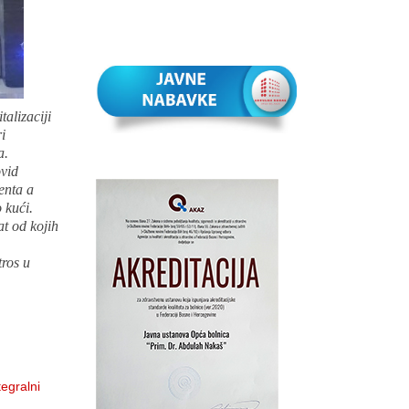
alizaciji
i
a.
ovid
enta a
 kući.
at od kojih
tros u
tegralni