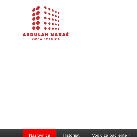
Naslovnica
Historijat
Vodič za pacijente