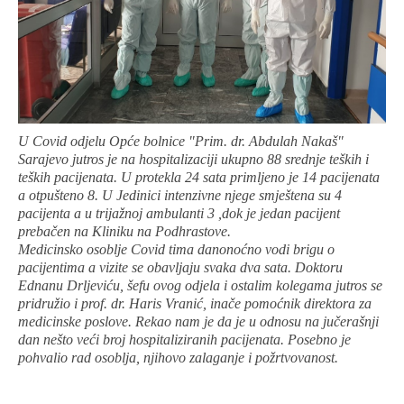
U Covid odjelu Opće bolnice "Prim. dr. Abdulah Nakaš"
Sarajevo jutros je na hospitalizaciji ukupno 88 srednje teških i
teških pacijenata. U protekla 24 sata primljeno je 14 pacijenata
a otpušteno 8. U Jedinici intenzivne njege smještena su 4
pacijenta a u trijažnoj ambulanti 3 ,dok je jedan pacijent
prebačen na Kliniku na Podhrastove.
Medicinsko osoblje Covid tima danonoćno vodi brigu o
pacijentima a vizite se obavljaju svaka dva sata. Doktoru
Ednanu Drljeviću, šefu ovog odjela i ostalim kolegama jutros se
pridružio i prof. dr. Haris Vranić, inače pomoćnik direktora za
medicinske poslove. Rekao nam je da je u odnosu na jučerašnji
dan nešto veći broj hospitaliziranih pacijenata. Posebno je
pohvalio rad osoblja, njihovo zalaganje i požrtvovanost.