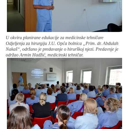
U okviru planirane edukacije za medicinske tehničare
Odjeljenja za hirurgiju J.U. Opća bolnica „Prim. dr. Abdulah
Nakaš“, održano je predavanje o hirurškoj njezi. Predavnje je
održao Armin Hadžić, medicinski tehničar.