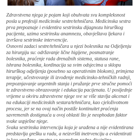
Zdravstvena njega je pojam koji obuhvata svu kompleksnost
posla u profesiji medicinske sestre/tehničara. Medicinska sestra
prva prepoznaje i evidentira sestrinsku dijagnozu hirurškog
pacijenta, uzima sestrinsku anamnezu, obavještava ljekara i
izvršava sestrinske intervencije.
Osnovni zadaci sestre/tehničara u njezi bolesnika na Odjeljenju
za hirurgiju su: održavanje lične higijene, posmatranje
bolesnika, praćenje rada drenažnih sistema, statusa rane,
ishrana bolesnika, kordinacija sa svim odsjecima u sklopu
hirurškog odjeljenja (posebno sa operativnim blokom), primjena
terapije, učestvovanje ili izvođenje medicinsko-tehničkih radnji,
prepoznjavanje urgentnih stanja i pružanje prve stručne pomoći
te zdravstveno obrazovanje i edukacija pacijenata. U posljednje
vrijeme u okviru zdravstvene njege sve se više stavlja akcenat i
na edukaciji medicinskih sestara/tehničara, kao cjeloživotnom
procesu, jer se na ovaj način postiže kontinuitet praćenja
savremenih dostignuća u ovoj oblasti što je neophodan faktor
svake uspješne njege.
Svaka sestrinska intervencija koja je urađena a nije evidentirana
predstavlja grešku u radu, a neizvršiti inetrvenciju a evidentirati
je kao urađenu, smatra se povredom radne discipline.