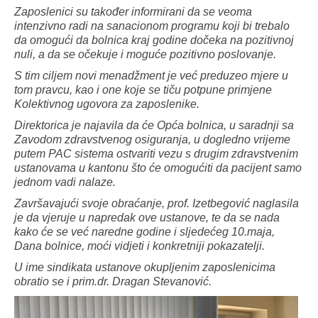
Zaposlenici su također informirani da se veoma
intenzivno radi na sanacionom programu koji bi trebalo
da omogući da bolnica kraj godine dočeka na pozitivnoj
nuli, a da se očekuje i moguće pozitivno poslovanje.
S tim ciljem novi menadžment je već preduzeo mjere u
tom pravcu, kao i one koje se tiču potpune primjene
Kolektivnog ugovora za zaposlenike.
Direktorica je najavila da će Opća bolnica, u saradnji sa
Zavodom zdravstvenog osiguranja, u dogledno vrijeme
putem PAC sistema ostvariti vezu s drugim zdravstvenim
ustanovama u kantonu što će omogućiti da pacijent samo
jednom vadi nalaze.
Završavajući svoje obraćanje, prof. Izetbegović naglasila
je da vjeruje u napredak ove ustanove, te da se nada
kako će se već naredne godine i sljedećeg 10.maja,
Dana bolnice, moći vidjeti i konkretniji pokazatelji.
U ime sindikata ustanove okupljenim zaposlenicima
obratio se i prim.dr. Dragan Stevanović.