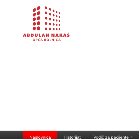
Naslovnica
Historijat
Vodič za pacijente