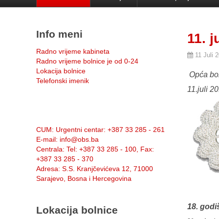
Info meni
11. j
Radno vrijeme kabineta
11 Juli 
Radno vrijeme bolnice je od 0-24
Lokacija bolnice
Opća bol
Telefonski imenik
11.juli 2
Info:
CUM
: Urgentni centar: +387 33 285 - 261
E-mail
: info@obs.ba
Centrala
: Tel: +387 33 285 - 100, Fax:
+387 33 285 - 370
Adresa
: S.S. Kranjčevićeva 12, 71000
Sarajevo, Bosna i Hercegovina
18. godi
Lokacija bolnice