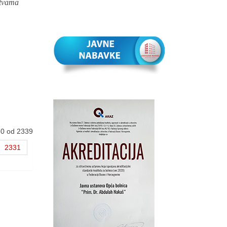
rtvama
30 od 2339
2331