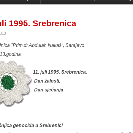
uli 1995. Srebrenica
2013
nica "Prim.dr.Abdulah Nakaš“, Sarajevo
013.godina
11. juli 1995. Srebrenica,
Dan žalosti,
Dan sjećanja
šnjica genocida u Srebrenici