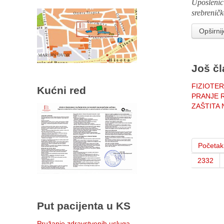
Uposlenic
srebrenič
Opširnij
Još čl
FIZIOTE
Kućni red
PRANJE R
ZAŠTITA 
Početak
2332
Put pacijenta u KS
Pružanje zdravstvenih usluga