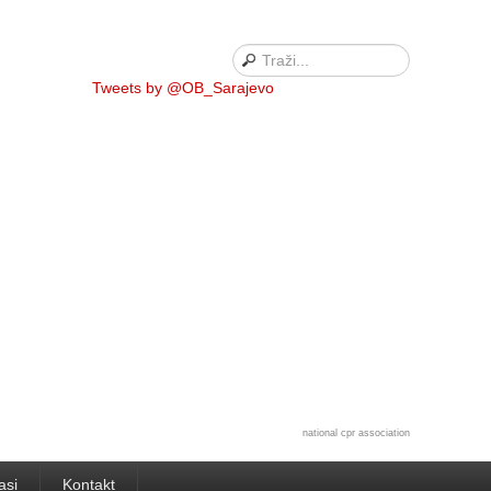
Tweets by @OB_Sarajevo
national cpr association
asi
Kontakt