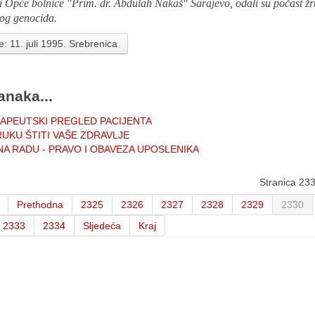
i Opće bolnice "Prim. dr. Abdulah Nakaš" Sarajevo, odali su počast ž
kog genocida.
e: 11. juli 1995. Srebrenica
anaka...
RAPEUTSKI PREGLED PACIJENTA
UKU ŠTITI VAŠE ZDRAVLJE
NA RADU - PRAVO I OBAVEZA UPOSLENIKA
Stranica 23
Prethodna
2325
2326
2327
2328
2329
2330
2333
2334
Sljedeća
Kraj