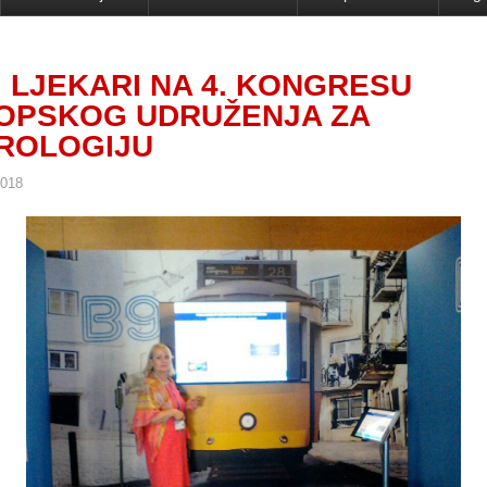
I LJEKARI NA 4. KONGRESU
OPSKOG UDRUŽENJA ZA
ROLOGIJU
2018