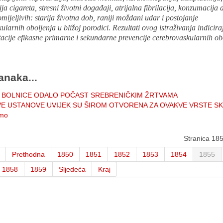
a cigareta, stresni životni događaji, atrijalna fibrilacija, konzumacija 
mijeljivih: starija životna dob, raniji moždani udar i postojanje
ularnih oboljenja u bližoj porodici. Rezultati ovog istraživanja indicir
cije efikasne primarne i sekundarne prevencije cerebrovaskularnih ob
anaka...
 BOLNICE ODALO POČAST SREBRENIČKIM ŽRTVAMA
VE USTANOVE UVIJEK SU ŠIROM OTVORENA ZA OVAKVE VRSTE S
emo
Stranica 18
Prethodna
1850
1851
1852
1853
1854
1855
1858
1859
Sljedeća
Kraj