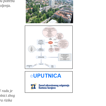
aju potrebu
oljenja.
U radu je
olnici zbog
ra rizika