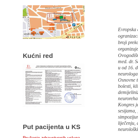
Evropska 
ogranizaci
broji pre
organizuje
Kućni red
Ovogodišnj
med. dr. S
u od 16. d
neurologa 
Osnovne te
bolesti, k
demijelini
neurorehab
Kongres j
sesijama, 
simpozijum
liječenju, 
Put pacijenta u KS
neurološki
Pružanje zdravstvenih usluga