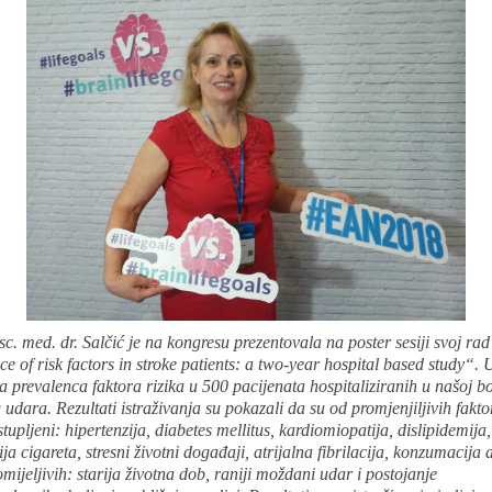
sc. med. dr. Salčić je na kongresu prezentovala na poster sesiji svoj rad
e of risk factors in stroke patients: a two-year hospital based study“. 
a prevalenca faktora rizika u 500 pacijenata hospitaliziranih u našoj b
dara. Rezultati istraživanja su pokazali da su od promjenjiljivih fakto
stupljeni: hipertenzija, diabetes mellitus, kardiomiopatija, dislipidemija,
a cigareta, stresni životni događaji, atrijalna fibrilacija, konzumacija 
mijeljivih: starija životna dob, raniji moždani udar i postojanje