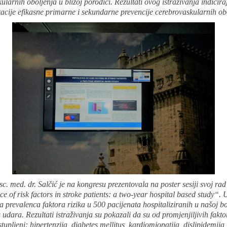
ularnih oboljenja u bližoj porodici. Rezultati ovog istraživanja indicir
cije efikasne primarne i sekundarne prevencije cerebrovaskularnih ob
sc. med. dr. Salčić je na kongresu prezentovala na poster sesiji svoj rad
e of risk factors in stroke patients: a two-year hospital based study“. 
a prevalenca faktora rizika u 500 pacijenata hospitaliziranih u našoj b
dara. Rezultati istraživanja su pokazali da su od promjenjiljivih fakto
stupljeni: hipertenzija, diabetes mellitus, kardiomiopatija, dislipidemija,