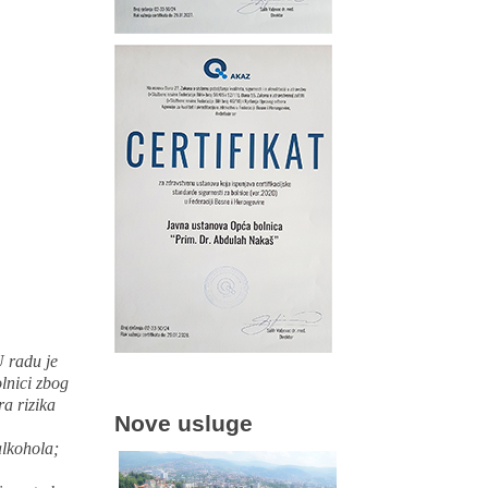
U radu je
olnici zbog
ra rizika
Nove usluge
alkohola;