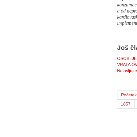
konzumacij
a od nepro
kardiovask
implementa
Još čl
OSOBLJE
VRATA O
Najavljuj
Početak
1857