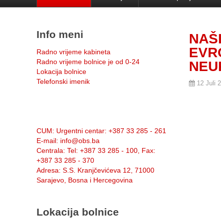
Info meni
NAŠ
EVR
Radno vrijeme kabineta
Radno vrijeme bolnice je od 0-24
NEU
Lokacija bolnice
Telefonski imenik
12 Juli 
Info:
CUM
: Urgentni centar: +387 33 285 - 261
E-mail
: info@obs.ba
Centrala
: Tel: +387 33 285 - 100, Fax:
+387 33 285 - 370
Adresa
: S.S. Kranjčevićeva 12, 71000
Sarajevo, Bosna i Hercegovina
Lokacija bolnice