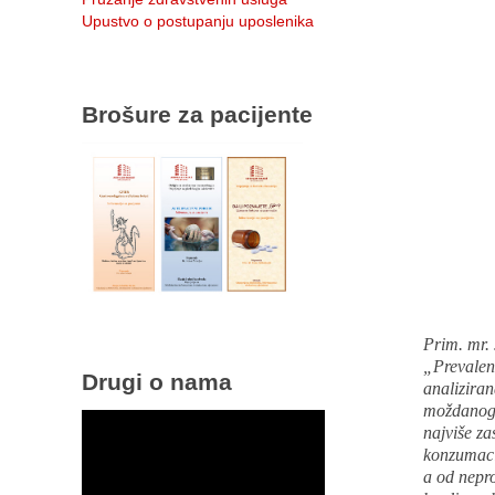
Upustvo o postupanju uposlenika
Brošure za pacijente
Prim. mr. 
„Prevalenc
Drugi o nama
analiziran
moždanog u
najviše za
konzumacij
a od nepro