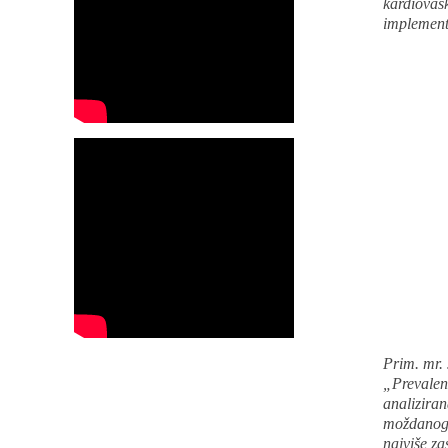
kardiovask
implementa
Prim. mr. 
„Prevalenc
analiziran
moždanog u
najviše za