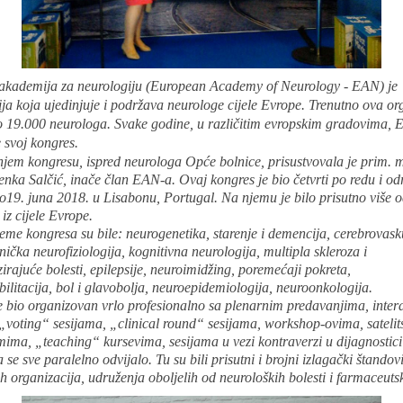
akademija za neurologiju (European Academy of Neurology - EAN) je
ja koja ujedinjuje i podržava neurologe cijele Evrope. Trenutno ova or
ko 19.000 neurologa. Svake godine, u različitim evropskim gradovima,
 svoj kongres.
em kongresu, ispred neurologa Opće bolnice, prisustvovala je prim. mr
enka Salčić, inače član EAN-a. Ovaj kongres je bio četvrti po redu i od
o19. juna 2018. u Lisabonu, Portugal. Na njemu je bilo prisutno više 
iz cijele Evrope.
me kongresa su bile: neurogenetika, starenje i demencija, cerebrovas
linička neurofiziologija, kognitivna neurologija, multipla skleroza i
zirajuće bolesti, epilepsije, neuroimidžing, poremećaji pokreta,
ilitacija, bol i glavobolja, neuroepidemiologija, neuroonkologija.
e bio organizovan vrlo profesionalno sa plenarnim predavanjima, inter
„voting“ sesijama, „clinical round“ sesijama, workshop-ovima, sateli
ima, „teaching“ kursevima, sesijama u vezi kontraverzi u dijagnostici
a se sve paralelno odvijalo. Tu su bili prisutni i brojni izlagački štandov
h organizacija, udruženja oboljelih od neuroloških bolesti i farmaceuts