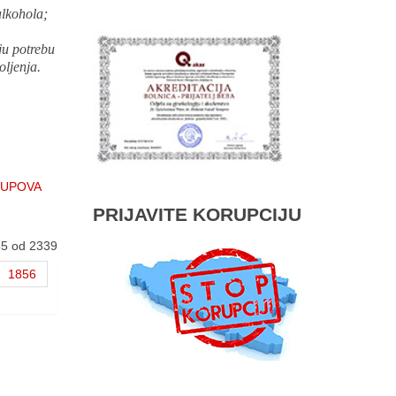
alkohola;
aju potrebu
oljenja.
KUPOVA
PRIJAVITE KORUPCIJU
55 od 2339
1856