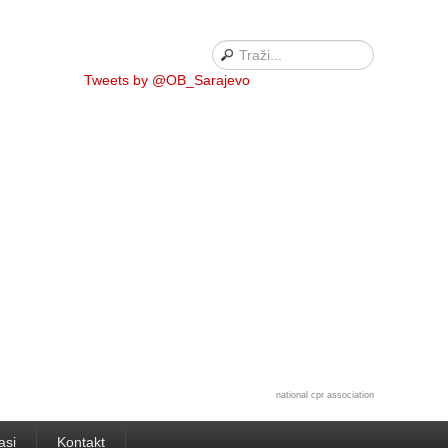
Tweets by @OB_Sarajevo
national cpr association
asi
Kontakt