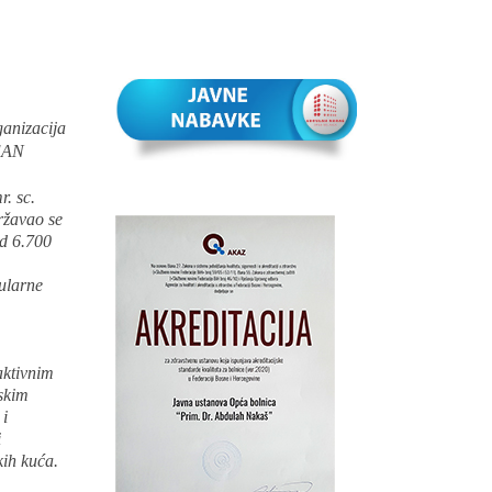
ganizacija
 EAN
. sc.
ržavao se
od 6.700
kularne
aktivnim
tskim
 i
i
kih kuća.