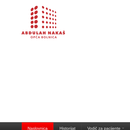
Naslovnica
Historijat
Vodič za pacijente