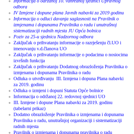
Informacija o održanoj 10. vanrednoj sjednici Upravnog
odbora
IV Izmjene i dopune plana Javnih nabavki za 2019 godinu
Informacija o odluci davanja saglasnosti na Pravilnik o
izmjenama i dopunama Pravilnika o radu i unutrašnoj
sistematizaciji radnih mjesta JU Opća bolnica
Poziv za 25-u sjednicu Nadzornog odbora
Zaključak o prihvatanju informacije o razrješenju čl.UO i
imenovanju v.d.članova UO
Zaključak o prihvatanju informacije o podacima o nosiocima
izvršnih funkcija
Zaključak o prihvatanju Dodatnog obrazloženja Pravilnika o
izmjenama i dopunama Pravilnika o radu
Odluka o utvrđivanju III. Izmjena i dopuna Plana nabavki
za 2019. godinu
Odluka o izmjeni i dopuni Statuta Opće bolnice
Informacija o održanoj 22. redovnoj sjednici UO
III. Izmjene i dopune Plana nabavki za 2019. godinu
(tabelarni prikaz)
Dodatno obrazloženje Pravilnika o izmjenama i dopunama
Pravilnika o radu, unutrašnjoj organizaciji i sistematizaciji
radnih mjesta
Pravilnik o izmjenama i dopunama pravilnika o radu