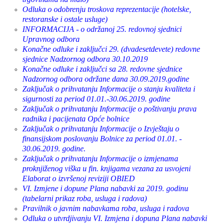
Odluka o odobrenju troskova reprezentacije (hotelske,
restoranske i ostale usluge)
INFORMACIJA - o održanoj 25. redovnoj sjednici
Upravnog odbora
Konačne odluke i zaključci 29. (dvadesetdevete) redovne
sjednice Nadzornog odbora 30.10.2019
Konačne odluke i zaključci sa 28. redovne sjednice
Nadzornog odbora održane dana 30.09.2019.godine
Zaključak o prihvatanju Informacije o stanju kvaliteta i
sigurnosti za period 01.01.-30.06.2019. godine
Zaključak o prihvatanju Informacije o poštivanju prava
radnika i pacijenata Opće bolnice
Zaključak o prihvatanju Informacije o Izvještaju o
finansijskom poslovanju Bolnice za period 01.01. -
30.06.2019. godine.
Zaključak o prihvatanju Informacije o izmjenama
proknjiženog viška u fin. knjigama vezana za usvojeni
Elaborat o izvršenoj reviziji OBIED
VI. Izmjene i dopune Plana nabavki za 2019. godinu
(tabelarni prikaz roba, usluga i radova)
Pravilnik o javnim nabavkama roba, usluga i radova
Odluka o utvrdjivanju VI. Izmjena i dopuna Plana nabavki