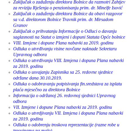
Zaključak o zaduženju direktora Bolnice da razmotri Zahtjev
za reviziju Rješenja o penzionisanju prim. dr. Minelfe Isović
Zaključak o zaduženju direktora Bolnice da obavi razgovor
sa v.d. direktorom Bolnice Travnik prim. dr. Mirsadom
Granov
Zaključak o prihvatanju Informacije o Odluci o davanju
saglasnosti na Statut o izmjeni i dopuni Statuta Opće bolnice
VIII. Izmjene i dopune Plana nabavki za 2019. godinu
Odluka o utvrđivanju visine novčane naknade Sekretaru
Upravnog odbora
Odluka o utvrđivanju VIII. Izmjena i dopuna Plana nabavki
za 2019. godinu
Odluka o usvajanju Zapisnika sa 25. redovne sjednice
održane dana 30.10.2019.
Odluka o odobravanju potpisivanja fin.sredstava za isplatu
plaća mjesečno za direktora Bolnice
Informacija o održanoj 26. redovnoj sjednici Upravnog
odbora
VII. Izmjene i dopune Plana nabavki za 2019. godinu
Odluka o utvrdjivanju VII. Izmjena i dopuna Plana nabavki
za 2019. godinu
Odluka o odobrenju troskova reprezentacije (razne robe u
trgovinama na malo)