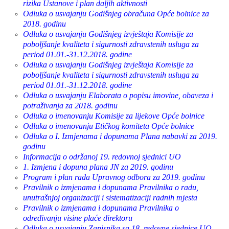
rizika Ustanove i plan daljih aktivnosti
Odluka o usvajanju Godišnjeg obračuna Opće bolnice za
2018. godinu
Odluka o usvajanju Godišnjeg izvještaja Komisije za
poboljšanje kvaliteta i sigurnosti zdravstenih usluga za
period 01.01.-31.12.2018. godine
Odluka o usvajanju Godišnjeg izvještaja Komisije za
poboljšanje kvaliteta i sigurnosti zdravstenih usluga za
period 01.01.-31.12.2018. godine
Odluka o usvajanju Elaborata o popisu imovine, obaveza i
potraživanja za 2018. godinu
Odluka o imenovanju Komisije za lijekove Opće bolnice
Odluka o imenovanju Etičkog komiteta Opće bolnice
Odluka o I. Izmjenama i dopunama Plana nabavki za 2019.
godinu
Informacija o održanoj 19. redovnoj sjednici UO
1. Izmjena i dopuna plana JN za 2019. godinu
Program i plan rada Upravnog odbora za 2019. godinu
Pravilnik o izmjenama i dopunama Pravilnika o radu,
unutrašnjoj organizaciji i sistematizaciji radnih mjesta
Pravilnik o izmjenama i dopunama Pravilnika o
određivanju visine plaće direktoru
Odluka o usvajanju Zapisnika sa 18. redovne sjednice UO