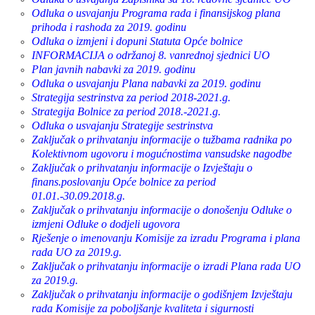
Odluka o usvajanju Programa rada i finansijskog plana
prihoda i rashoda za 2019. godinu
Odluka o izmjeni i dopuni Statuta Opće bolnice
INFORMACIJA o održanoj 8. vanrednoj sjednici UO
Plan javnih nabavki za 2019. godinu
Odluka o usvajanju Plana nabavki za 2019. godinu
Strategija sestrinstva za period 2018-2021.g.
Strategija Bolnice za period 2018.-2021.g.
Odluka o usvajanju Strategije sestrinstva
Zaključak o prihvatanju informacije o tužbama radnika po
Kolektivnom ugovoru i mogućnostima vansudske nagodbe
Zaključak o prihvatanju informacije o Izvještaju o
finans.poslovanju Opće bolnice za period
01.01.-30.09.2018.g.
Zaključak o prihvatanju informacije o donošenju Odluke o
izmjeni Odluke o dodjeli ugovora
Rješenje o imenovanju Komisije za izradu Programa i plana
rada UO za 2019.g.
Zaključak o prihvatanju informacije o izradi Plana rada UO
za 2019.g.
Zaključak o prihvatanju informacije o godišnjem Izvještaju
rada Komisije za poboljšanje kvaliteta i sigurnosti