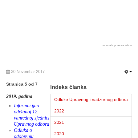
national cpr association
30 Novembar 2017
Stranica 5 od 7
Indeks članka
2019. godina
Odluke Upravnog i nadzornog odbora
Informacijao
2022
održanoj 12.
vanrednoj sjednici
2021
Upravnog odbora
Odluka o
2020
odobrenju