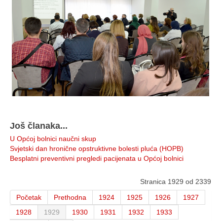
Još članaka...
U Općoj bolnici naučni skup
Svjetski dan hronične opstruktivne bolesti pluća (HOPB)
Besplatni preventivni pregledi pacijenata u Općoj bolnici
Stranica 1929 od 2339
Početak
Prethodna
1924
1925
1926
1927
1928
1929
1930
1931
1932
1933