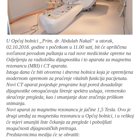
U Općoj bolnici „Prim. dr. Abdulah Nakaš“ u utorak,
02.10.2018. godine s početkom u 11.00 sati, bit će upriličena
svečanost povodom puštanja u rad nove medicinske opreme na
Odjeljenju za radiološku dijagnostiku i to aparata za magnetnu
rezonancu (MRI) i CT aparata.
Istoga dana će biti otvorena i dnevna bolnica koja je opremljena
modernom opremom za praćenje vitalnih funkcija pacijenata.
Novi CT aparat posjeduje programe koji pored dosadašnje
dijagnostike omogućavaju širenje spektra usluga, vremensko
skraćenje pregleda, kao i smanjanje doze zračenja prilikom
snimanja.
Novi aparat za magnetnu rezonancu je jačine 1,5 Tesla. Ovo je
drugi uređaj za magnetsku rezonancu u Općoj bolnici, i u velikoj
će mjeri smanjiti liste čekanja za preglede i poboljšati
mogućnosti dijagnostičkih pretraga.
Predstavnicima medija će se obratiti: