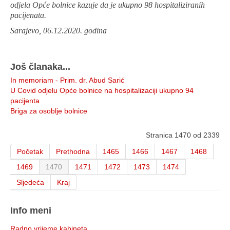
odjela Opće bolnice kazuje da je ukupno 98 hospitaliziranih
pacijenata.
Sarajevo, 06.12.2020. godina
Još članaka...
In memoriam - Prim. dr. Abud Sarić
U Covid odjelu Opće bolnice na hospitalizaciji ukupno 94
pacijenta
Briga za osoblje bolnice
Stranica 1470 od 2339
Početak
Prethodna
1465
1466
1467
1468
1469
1470
1471
1472
1473
1474
Sljedeća
Kraj
Info meni
Radno vrijeme kabineta