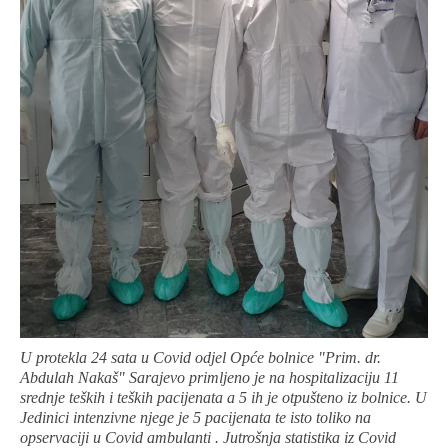
U protekla 24 sata u Covid odjel Opće bolnice "Prim. dr.
Abdulah Nakaš" Sarajevo primljeno je na hospitalizaciju 11
srednje teških i teških pacijenata a 5 ih je otpušteno iz bolnice. U
Jedinici intenzivne njege je 5 pacijenata te isto toliko na
opservaciji u Covid ambulanti . Jutrošnja statistika iz Covid