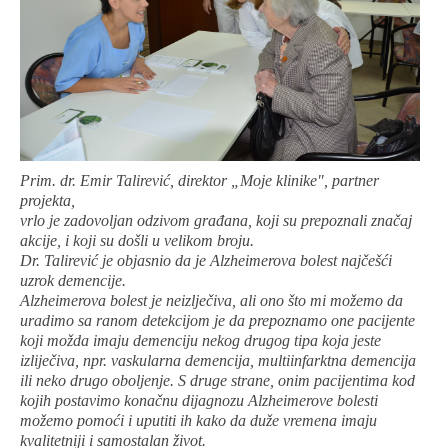
Prim. dr. Emir Talirević, direktor „Moje klinike", partner
projekta,
vrlo je zadovoljan odzivom građana, koji su prepoznali značaj
akcije, i koji su došli u velikom broju.
Dr. Talirević je objasnio da je
Alzheimerova
bolest najčešći
uzrok demencije.
Alzheimerova
bolest je neizlječiva, ali ono što mi možemo da
uradimo sa ranom detekcijom je da prepoznamo one pacijente
koji možda imaju demenciju nekog drugog tipa koja jeste
izliječiva, npr. vaskularna demencija, multiinfarktna demencija
ili neko drugo oboljenje. S druge strane, onim pacijentima kod
kojih postavimo konačnu dijagnozu
Alzheimerove
bolesti
možemo pomoći i uputiti ih kako da duže vremena imaju
kvalitetniji i samostalan život.