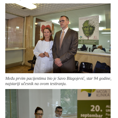
Među prvim pacijentima bio je Savo Blagojević, star 94 godine,
najstariji učesnik na ovom testiranju.