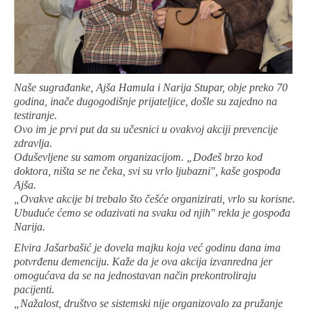
Naše sugrađanke, Ajša Hamula i Narija Stupar, obje preko 70
godina, inače dugogodišnje prijateljice, došle su zajedno na
testiranje.
Ovo im je prvi put da su učesnici u ovakvoj akciji prevencije
zdravlja.
Oduševljene su samom organizacijom. „Dođeš brzo kod
doktora, ništa se ne čeka, svi su vrlo ljubazni", kaše gospođa
Ajša.
„Ovakve akcije bi trebalo što češće organizirati, vrlo su korisne.
Ubuduće ćemo se odazivati na svaku od njih" rekla je gospođa
Narija.
Elvira Jašarbašić je dovela majku koja već godinu dana ima
potvrđenu demenciju. Kaže da je ova akcija izvanredna jer
omogućava da se na jednostavan način prekontroliraju
pacijenti.
„Nažalost, društvo se sistemski nije organizovalo za pružanje