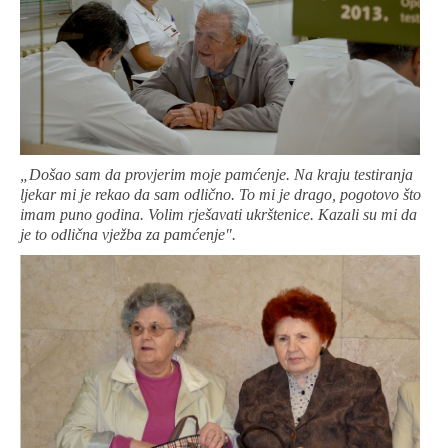
„Došao sam da provjerim moje pamćenje. Na kraju testiranja
ljekar mi je rekao da sam odlično. To mi je drago, pogotovo što
imam puno godina. Volim rješavati ukrštenice. Kazali su mi da
je to odlična vježba za pamćenje".