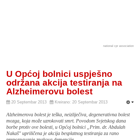
national cpr association
U Općoj bolnici uspješno
održana akcija testiranja na
Alzheimerovu bolest
20 Septembar 2013
Kreirano: 20 Septembar 2013
Alzheimerova
bolest je teška, neizliječiva, degenerativna bolest
mozga, koja može uzrokovati smrt. Povodom Svjetskog dana
borbe protiv ove bolesti, u Općoj bolnici „Prim. dr. Abdulah
Nakaš" upriličena je akcija besplatnog testiranja za rano
prepoznavanje znakova demencije.