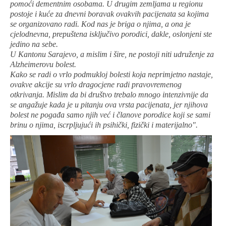
pomoći dementnim osobama. U drugim zemljama u regionu
postoje i kuće za dnevni boravak ovakvih pacijenata sa kojima
se organizovano radi. Kod nas je briga o njima, a ona je
cjelodnevna, prepuštena isključivo porodici, dakle, oslonjeni ste
jedino na sebe.
U Kantonu Sarajevo, a mislim i šire, ne postoji niti udruženje za
Alzheimerovu
bolest.
Kako se radi o vrlo podmukloj bolesti koja neprimjetno nastaje,
ovakve akcije su vrlo dragocjene radi pravovremenog
otkrivanja. Mislim da bi društvo trebalo mnogo intenzivnije da
se angažuje kada je u pitanju ova vrsta pacijenata, jer njihova
bolest ne pogađa samo njih već i članove porodice koji se sami
brinu o njima, iscrpljujući ih psihički, fizički i materijalno".