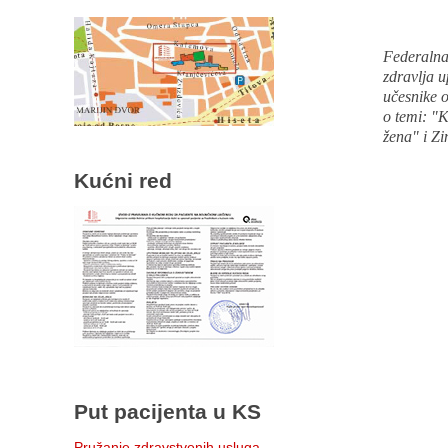
Federalna
zdravlja u
učesnike o
o temi: "K
žena" i
Zi
Kućni red
Put pacijenta u KS
Pružanje zdravstvenih usluga