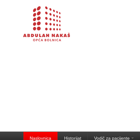
Naslovnica
Historijat
Vodič za pacijente