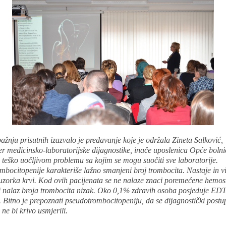
žnju prisutnih izazvalo je predavanje koje je održala Zineta Salković,
jer medicinsko-laboratorijske dijagnostike, inače uposlenica Opće bolnic
 teško uočljivom problemu sa kojim se mogu suočiti sve laboratorije.
bocitopenije karakteriše lažno smanjeni broj trombocita. Nastaje in v
uzorka krvi. Kod ovih pacijenata se ne nalaze znaci poremećene hemos
ni nalaz broja trombocita nizak. Oko 0,1% zdravih osoba posjeduje ED
. Bitno je prepoznati pseudotrombocitopeniju, da se dijagnostički postup
 ne bi krivo usmjerili.