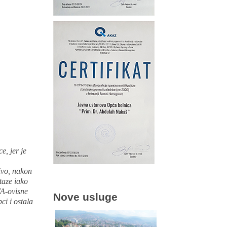
e, jer je
ivo, nakon
taze iako
TA-ovisne
Nove usluge
ci i ostala