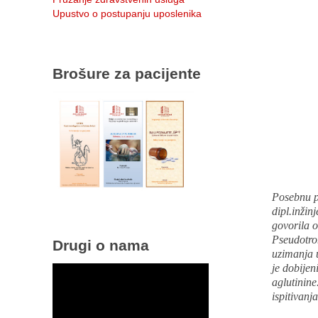
Upustvo o postupanju uposlenika
Brošure za pacijente
Posebnu pa
dipl.inžin
govorila o
Pseudotrom
Drugi o nama
uzimanja 
je dobije
aglutinine
ispitivanja