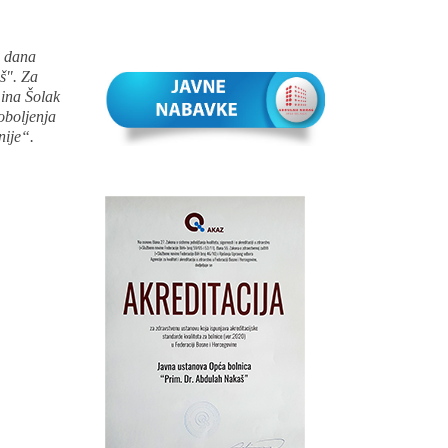
g dana
š". Za
mina Šolak
 oboljenja
nije“.