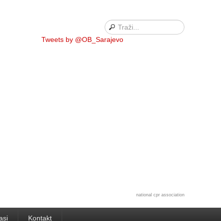
Tweets by @OB_Sarajevo
national cpr association
asi
Kontakt