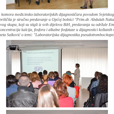
 komora medicinsko-laboratorijskih dijagnostičara povodom Svjetsko
priličila je stručno predavanje u Općoj bolnici "Prim.dr. Abdulah Naka
vog skupa, koji su stigli iz svih dijelova BiH, predavanja su održale E
oncentracija kalcija, fosfora i alkalne fosfataze u dijagnostici koštanih
neta Salković o temi: "Laboratorijska dijagnostika pseudotrombocitope