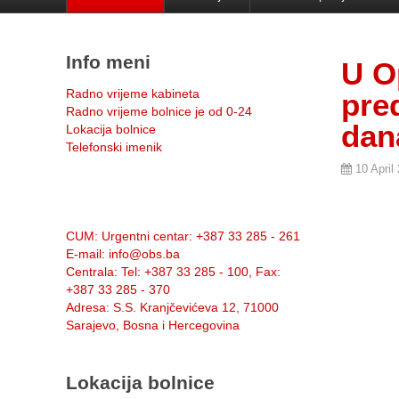
Info meni
U O
Radno vrijeme kabineta
pre
Radno vrijeme bolnice je od 0-24
dan
Lokacija bolnice
Telefonski imenik
10 April
Info:
CUM
: Urgentni centar: +387 33 285 - 261
E-mail
: info@obs.ba
Centrala
: Tel: +387 33 285 - 100, Fax:
+387 33 285 - 370
Adresa
: S.S. Kranjčevićeva 12, 71000
Sarajevo, Bosna i Hercegovina
Lokacija bolnice