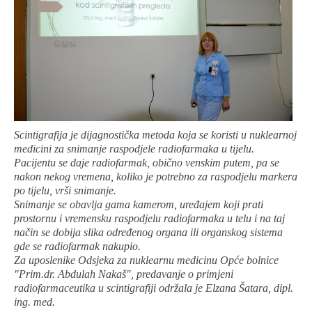
Scintigrafija je dijagnostička metoda koja se koristi u nuklearnoj
medicini za snimanje raspodjele radiofarmaka u tijelu.
Pacijentu se daje radiofarmak, obično venskim putem, pa se
nakon nekog vremena, koliko je potrebno za raspodjelu markera
po tijelu, vrši snimanje.
Snimanje se obavlja gama kamerom, uređajem koji prati
prostornu i vremensku raspodjelu radiofarmaka u telu i na taj
način se dobija slika određenog organa ili organskog sistema
gde se radiofarmak nakupio.
Za uposlenike Odsjeka za nuklearnu medicinu Opće bolnice
"Prim.dr. Abdulah Nakaš", predavanje o primjeni
radiofarmaceutika u scintigrafiji održala je Elzana Šatara, dipl.
ing. med.