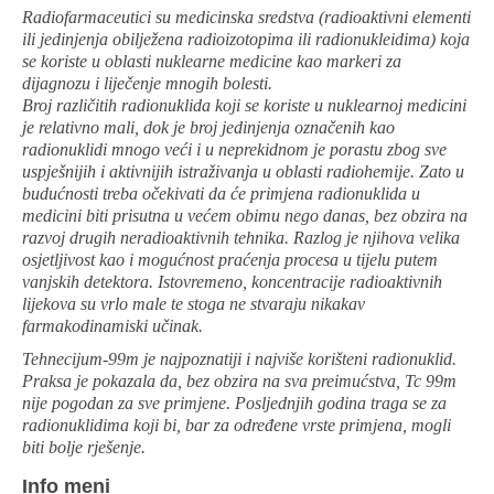
Radiofarmaceutici su medicinska sredstva (radioaktivni elementi
ili jedinjenja obilježena radioizotopima ili radionukleidima) koja
se koriste u oblasti nuklearne medicine kao markeri za
dijagnozu i liječenje mnogih bolesti.
Broj različitih radionuklida koji se koriste u nuklearnoj medicini
je relativno mali, dok je broj jedinjenja označenih kao
radionuklidi mnogo veći i u neprekidnom je porastu zbog sve
uspješnijih i aktivnijih istraživanja u oblasti radiohemije. Zato u
budućnosti treba očekivati da će primjena radionuklida u
medicini biti prisutna u većem obimu nego danas, bez obzira na
razvoj drugih neradioaktivnih tehnika. Razlog je njihova velika
osjetljivost kao i mogućnost praćenja procesa u tijelu putem
vanjskih detektora. Istovremeno, koncentracije radioaktivnih
lijekova su vrlo male te stoga ne stvaraju nikakav
farmakodinamiski učinak.
Tehnecijum-99m je najpoznatiji i najviše korišteni radionuklid.
Praksa je pokazala da, bez obzira na sva preimućstva, Tc 99m
nije pogodan za sve primjene. Posljednjih godina traga se za
radionuklidima koji bi, bar za određene vrste primjena, mogli
biti bolje rješenje.
Info meni