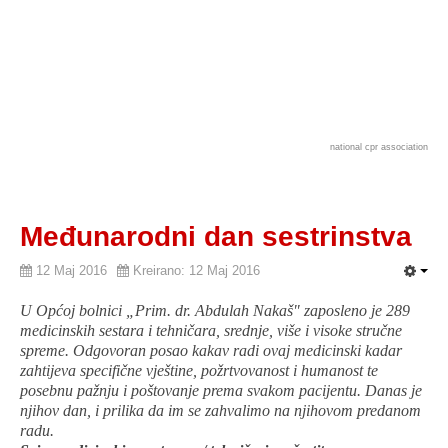
national cpr association
Međunarodni dan sestrinstva
12 Maj 2016
Kreirano: 12 Maj 2016
U Općoj bolnici „Prim. dr. Abdulah Nakaš" zaposleno je 289
medicinskih sestara i tehničara, srednje, više i visoke stručne
spreme. Odgovoran posao kakav radi ovaj medicinski kadar
zahtijeva specifične vještine, požrtvovanost i humanost te
posebnu pažnju i poštovanje prema svakom pacijentu. Danas je
njihov dan, i prilika da im se zahvalimo na njihovom predanom
radu.