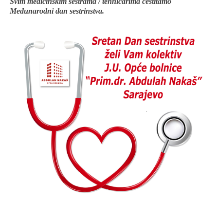
Svim medicinskim sestrama / tehničarima čestitamo
Međunarodni dan sestrinstva.