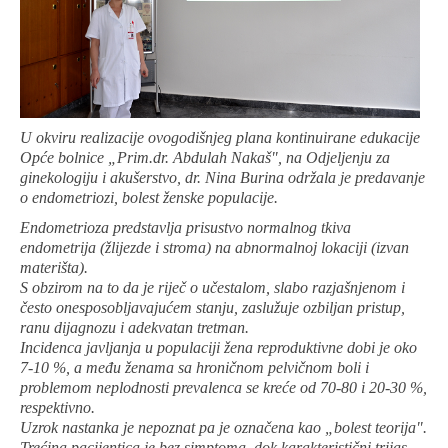
U okviru realizacije ovogodišnjeg plana kontinuirane edukacije
Opće bolnice „Prim.dr. Abdulah Nakaš", na Odjeljenju za
ginekologiju i akušerstvo, dr. Nina Burina održala je predavanje
o endometriozi, bolest ženske populacije.
Endometrioza predstavlja prisustvo normalnog tkiva
endometrija (žlijezde i stroma) na abnormalnoj lokaciji (izvan
materišta).
S obzirom na to da je riječ o učestalom, slabo razjašnjenom i
često onesposobljavajućem stanju, zaslužuje ozbiljan pristup,
ranu dijagnozu i adekvatan tretman.
Incidenca javljanja u populaciji žena reproduktivne dobi je oko
7-10 %, a među ženama sa hroničnom pelvičnom boli i
problemom neplodnosti prevalenca se kreće od 70-80 i 20-30 %,
respektivno.
Uzrok nastanka je nepoznat pa je označena kao „bolest teorija".
Trećina pacijentica je bez simptoma, dok karakteristični trijas