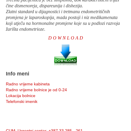
čine dismenoreja, dispareunija i dishezija.
Zlatni standard u dijagnostici i tretmanu endometritičnih
promjena je laparoskopija, mada postoji i niz medikamenata
koji utječu na hormonalne promjene koje su u podlozi razvoja
žarišta endometrioze.
D O W N L O A D
Info meni
Radno vrijeme kabineta
Radno vrijeme bolnice je od 0-24
Lokacija bolnice
Telefonski imenik
Info:
CUM
: Urgentni centar: +387 33 285 - 261