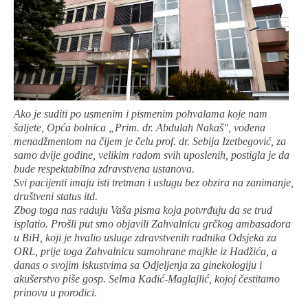
Ako je suditi po usmenim i pismenim pohvalama koje nam
šaljete, Opća bolnica „Prim. dr. Abdulah Nakaš", vođena
menadžmentom na čijem je čelu prof. dr. Sebija Izetbegović, za
samo dvije godine, velikim radom svih uposlenih, postigla je da
bude respektabilna zdravstvena ustanova.
Svi pacijenti imaju isti tretman i uslugu bez obzira na zanimanje,
društveni status itd.
Zbog toga nas raduju Vaša pisma koja potvrđuju da se trud
isplatio. Prošli put smo objavili Zahvalnicu grčkog ambasadora
u BiH, koji je hvalio usluge zdravstvenih radnika Odsjeka za
ORL, prije toga Zahvalnicu samohrane majkle iz Hadžića, a
danas o svojim iskustvima sa Odjeljenja za ginekologiju i
akušerstvo piše gosp. Selma Kadić-Maglajlić, kojoj čestitamo
prinovu u porodici.