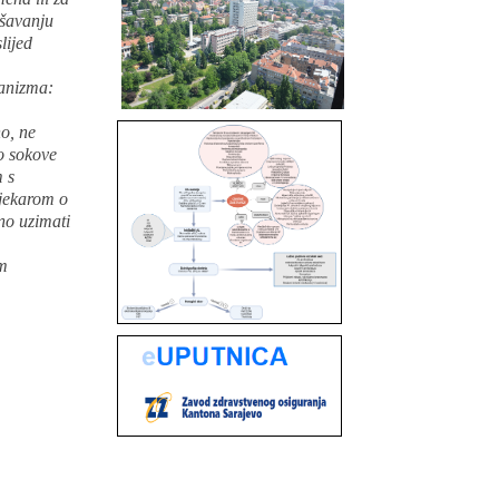
ušavanju
lijed
ganizma:
no, ne
go sokove
m s
ljekarom o
no uzimati
im