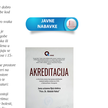
e dobro
obe kod
vo svaka
 je
egobe
ka ili
olena u
juju se
se i 15-
e prostore
eri na
ostore
o te
aturi:
ostoji
etima:
bolesti,