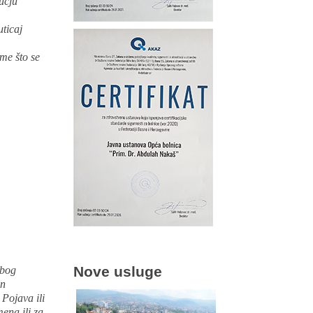
učju
ticaj
me što se
Nove usluge
zbog
an
 Pojava ili
ena ili za