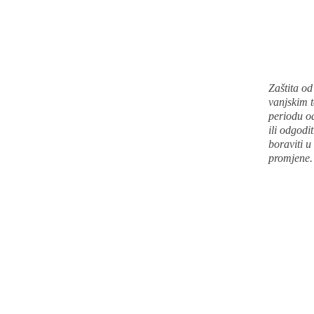
Zaštita od
vanjskim 
periodu od
ili odgodi
boraviti u
promjene.