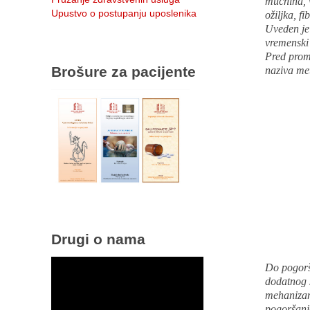
mučnina, v
Upustvo o postupanju uposlenika
ožiljka, f
Uveden je 
vremenski 
Pred promj
Brošure za pacijente
naziva me
Drugi o nama
Do pogorš
dodatnog š
mehanizam 
pogoršanje