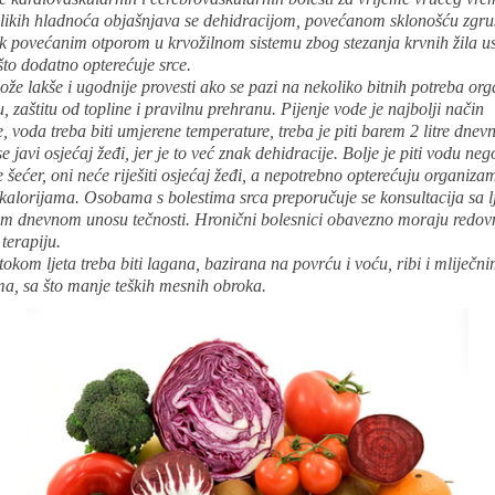
elikih hladnoća objašnjava se dehidracijom, povećanom sklonošću zgr
pak povećanim otporom u krvožilnom sistemu zbog stezanja krvnih žila us
to dodatno opterećuje srce.
ože lakše i ugodnije provesti ako se pazi na nekoliko bitnih potreba or
u, zaštitu od topline i pravilnu prehranu. Pijenje vode je najbolji način
e, voda treba biti umjerene temperature, treba je piti barem 2 litre dnev
se javi osjećaj žeđi, jer je to već znak dehidracije. Bolje je piti vodu ne
e šećer, oni neće riješiti osjećaj žeđi, a nepotrebno opterećuju organiza
kalorijama. Osobama s bolestima srca preporučuje se konsultacija sa 
m dnevnom unosu tečnosti. Hronični bolesnici obavezno moraju redov
terapiju.
okom ljeta treba biti lagana, bazirana na povrću i voću, ribi i mliječn
ma, sa što manje teških mesnih obroka.