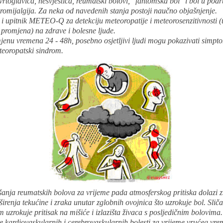
rtoglavica, nesvjestica, reumatski bolovi, "fantomska bol" i bol u podr
ibromijalgija. Za neka od navedenih stanja postoji naučno objašnjenje.
i upitnik METEO-Q za detekciju meteoropatije i meteorosenzitivnosti (u
promjena) na zdrave i bolesne ljude.
enu vremena 24 - 48h, posebno osjetljivi ljudi mogu pokazivati simpto
teoropatski sindrom.
anja reumatskih bolova za vrijeme pada atmosferskog pritiska dolazi 
irenja tekućine i zraka unutar zglobnih ovojnica što uzrokuje bol. Slič
uzrokuje pritisak na mišiće i izlazišta živaca s posljedičnim bolovima.
 kardiovaskularnih i cerebrovaskularnih bolesti za vrijeme vrućeg vrem