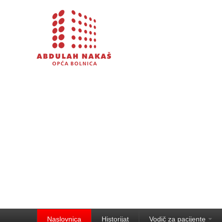
Naslovnica
Historijat
Vodič za pacijente