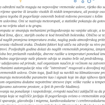
na određeni način reaguju na nepovoljne vremenske uslove, rijetko tko s
vrijeme sparine ili izrazito visokih ili niskih temperatura, ali postoje os
ojava tegoba ili pogoršanje osnovnih bolesti redovno povezani s lošim
 uslovima. Oni se nazivaju meteoropati, a statistike pokazuju da goto
a na svijetu ulazi u tu grupu.
ropata se smanjuju mehanizmi prilagođavanja na vanjske uticaje, a to
 kod žena, djece, starijih osoba te kod hroničnih bolesnika. Obično se t
od naglih promjena temperatura zraka, naglog pada atmosferskog pritis
orasta vlažnosti zraka. Dodatni faktori koji utiču na zdravlje su nivo p
etrovi. Posljednjih godina dolazi do naglih vremenskih promjena, izmjen
oba bez prelaznih razdoblja, dnevne razlike u temperaturi ponekad izno
balno zagrijavanje naše planete odvija se znatno brže od predviđenog.
se udaljavamo od prirode, naš organizam naučen je većinom na zatvoren
hanizmi autoregulacije nisu više "istrenirani" reagovati u dovoljnoj mj
remenskih uslova. Osim toga, ljudi koji su navikli na klimatizovane pr
maruju meteorološke parametre kao i signale koje im daje njihovo tijel
om organizmu dodatne nepotrebne stresove (npr. velike razike u temper
ijavamo zatvorene prostore, a ljeti ih previše hladimo).
vanja na ponašanje i raspoloženje, evropski naučnici zaključili su da p
tanja koja se najčešće javljaju ili pogoršavaju ovisno o vremenskim uvj
 spavanja, glavobolja i migrena, kardiovaskularne i cerebrovaskularne 