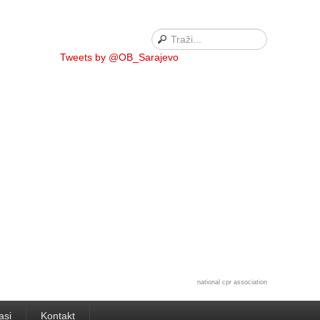
Tweets by @OB_Sarajevo
national cpr association
asi
Kontakt