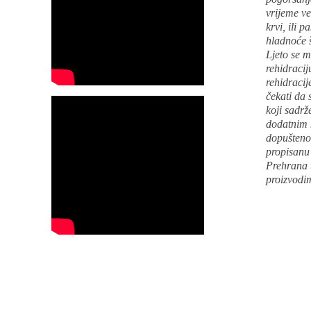
vrijeme v
krvi, ili 
hladnoće š
Ljeto se m
rehidracij
rehidracij
čekati da 
koji sadrž
dodatnim 
dopušteno
propisanu 
Prehrana t
proizvodi