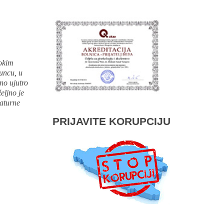
sokim
uncu, u
ano ujutro
eljno je
raturne
PRIJAVITE KORUPCIJU