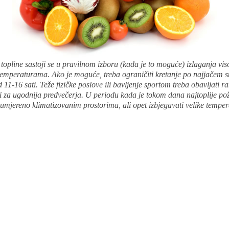
 topline sastoji se u pravilnom izboru (kada je to moguće) izlaganja vi
temperaturama. Ako je moguće, treba ograničiti kretanje po najjačem s
 11-16 sati. Teže fizičke poslove ili bavljenje sportom treba obavljati r
ti za ugodnija predvečerja. U periodu kada je tokom dana najtoplije pož
 umjereno klimatizovanim prostorima, ali opet izbjegavati velike tempe