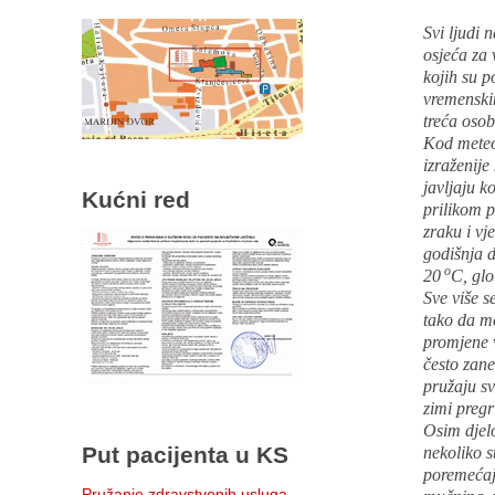
Svi ljudi 
osjeća za 
kojih su p
vremenskim
treća osob
Kod meteo
izraženije
javljaju k
Kućni red
prilikom p
zraku i vj
godišnja d
o
20
C, glo
Sve više 
tako da me
promjene v
često zane
pružaju sv
zimi pregr
Osim djelo
Put pacijenta u KS
nekoliko s
poremećaji
Pružanje zdravstvenih usluga