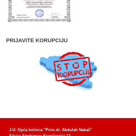
PRIJAVITE KORUPCIJU
J.U. Opća bolnica "Prim.dr. Abdulah Nakaš"
Silvija Strahimira Kranjčevića 12