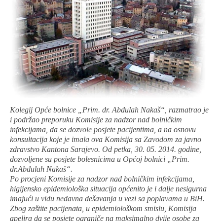
Kolegij Opće bolnice „Prim. dr. Abdulah Nakaš“, razmatrao je
i podržao preporuku Komisije za nadzor nad bolničkim
infekcijama, da se dozvole posjete pacijentima, a na osnovu
konsultacija koje je imala ova Komisija sa Zavodom za javno
zdravstvo Kantona Sarajevo.
Od petka, 30. 05. 2014. godine,
dozvoljene su posjete bolesnicima u Općoj bolnici „Prim.
dr.Abdulah Nakaš“.
Po procjeni Komisije za nadzor nad bolničkim infekcijama,
higijensko epidemiološka situacija općenito je i dalje nesigurna
imajući u vidu nedavna dešavanja u vezi sa poplavama u BiH.
Zbog zaštite pacijenata, u epidemiološkom smislu, Komisija
apelira da se posjete ograniče na maksimalno dvije osobe za