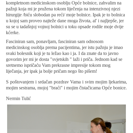
kompletnom medicinskom osoblju Opće bolnice, zahvalim na
pažnji koja mi je pružena tokom liječenja na intenzivnoj njezi
hirurgije /biću slobodan pa reći/ moje bolnice. Ipak je to bolnica
u kojoj sam proveo najteže dane moga života, al' i najljepše, jer
su se u tadašnjoj vojnoj bolnici u toku opsade rodile moje dvije
kćerke.
Fasciniran sam, ponavljam, fasciniran sam odnosom
medicinskog osoblja prema pacijentima, jer istu pažnju je imao
svaki bolesnik koji je tu ležao kao i ja. I da znate da to javno
govorim jer mi je dosta "svjetskih " laži i priča. Jednom kad se
sretnemo ispričaću Vam prekrasne impresije tokom mog
liječanja, jer ipak ja bolje pričam nego što pišem!
S poštovanjem i srdačan pozdrav Vama i svim mojim ljekarima,
mojim sestrama, mojoj "braći" i mojim čistačicama Opće bonice.
Nermin Tulić