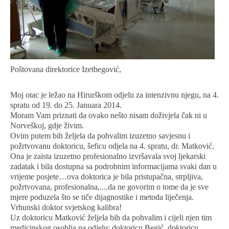
Poštovana direktorice Izetbegović,
Moj otac je ležao na Hirurškom odjelu za intenzivnu njegu, na 4.
spratu od 19. do 25. Januara 2014.
Moram Vam priznati da ovako nešto nisam doživjela čak ni u
Norveškoj, gdje živim.
Ovim putem bih željela da pohvalim izuzetno savjesnu i
požrtvovanu doktoricu, šeficu odjela na 4. spratu, dr. Matković.
Ona je zaista izuzetno profesionalno izvršavala svoj ljekarski
zadatak i bila dostupna sa podrobnim informacijama svaki dan u
vrijeme posjete…ova doktorica je bila pristupačna, strpljiva,
požrtvovana, profesionalna,....da ne govorim o tome da je sve
mjere poduzela što se tiče dijagnostike i metoda liječenja.
Vrhunski doktor svjetskog kalibra!
Uz doktoricu Matković željela bih da pohvalim i cijeli njen tim
medicinskog osoblja na odjelu: doktoricu Begić, doktoricu