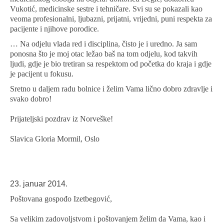
Vukotić, medicinske sestre i tehničare. Svi su se pokazali kao
veoma profesionalni, ljubazni, prijatni, vrijedni, puni respekta za
pacijente i njihove porodice.
… Na odjelu vlada red i disciplina, čisto je i uredno. Ja sam
ponosna što je moj otac ležao baš na tom odjelu, kod takvih
ljudi, gdje je bio tretiran sa respektom od početka do kraja i gdje
je pacijent u fokusu.
Sretno u daljem radu bolnice i želim Vama lično dobro zdravlje i
svako dobro!
Prijateljski pozdrav iz Norveške!
Slavica Gloria Mormil, Oslo
23. januar 2014.
Poštovana gospođo Izetbegović,
Sa velikim zadovoljstvom i poštovanjem želim da Vama, kao i