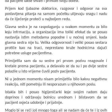
da pacijent lakše shvati i prihvati svoju bolest.
Prijem kod ljubazne doktorice, razgovor i odgovor na sva
postavljena pitanja na samom početku ulijevaju snagu i nadu
da će liječenje proteći u najboljem redu.
Glavna sestra
je na raspolaganju u svakom momentu za bilo
koju infrmaciju, a organizacija ima toliki efekat da se posao
nastavlja istim metodama popodne i u noćnoj smjeni, kada
glavna sestra nije tu. Velika odgovornost i veliki posao sestara
protiče kao na traci, neprestano kruže hodnicima dajući
potrebne usluge pacijentima.
Primijetila sam da su sestre pri prvom pozivu reagovale i
kretale prema pacijentu, a dešavalo se da su i po dvije sestre
polazile u isto vrijeme čuvši poziv pacijenta.
Ni u jednom momentu nisam primijetila bilo kakvu negativnu
reakciju, niti pometnju ili nesporazum u njihovom poslu.
Istakla bih i posao higijeničarki koje svojim radom daju
doprinos i održavaju bolnicu urednom i blistavom da se
pacijent osjeća udobnije i prijatnije.
Moglo bi se reći još mnogo toga ali se nadam da će te i iz ovih