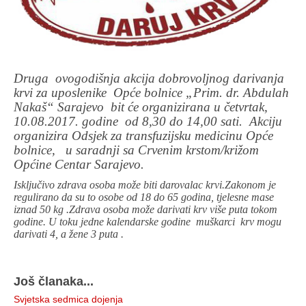
Druga ovogodišnja akcija dobrovoljnog darivanja
krvi za uposlenike Opće bolnice „Prim. dr. Abdulah
Nakaš“ Sarajevo bit će organizirana u četvrtak,
10.08.2017. godine od 8,30 do 14,00 sati. Akciju
organizira Odsjek za transfuzijsku medicinu Opće
bolnice, u saradnji sa Crvenim krstom/križom
Općine Centar Sarajevo.
Isključivo zdrava osoba može biti darovalac krvi.Zakonom je
regulirano da su to osobe od 18 do 65 godina, tjelesne mase
iznad 50 kg .Zdrava osoba može darivati krv više puta tokom
godine. U toku jedne kalendarske godine muškarci krv mogu
darivati 4, a žene 3 puta .
Još članaka...
Svjetska sedmica dojenja