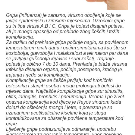
Gripa (influenza) je zarazno, virusno oboljenje koje se
javlja epidemijski u zimskim mjesecima. Uzročnici gripe
su tri tipa virusa A,B i C. Gripa je bolest disajnih puteva,
ali je mnogo opasnija od prehlade zbog češćih i težih
komplikacija.
Za razliku od prehlade gripa počinje naglo, sa povišenom
temperaturom prvih dana i općim simptomima kao što su
kostobolja, glavobolja i malaksalost a tek nakon par dana
se javljaju gušobolja kijavica i suhi kašalj. Trajanje
bolesti je obično 7 do 10 dana. Prehlada je blaža virusna
infekcija disajnih organa, počinje postepeno, kraćeg je
trajanja i rjeđe su kompikacije.
Komplikacije gripe se češće javljaju kod hroničnih
bolesnika i starijih osoba i mogu prolongirati bolest do
mjesec dana. Najčešće komplikacije gripe su: sinusitis,
otitis, laringitis, bronhitis i pneumonija. Veoma i po život
opasna kompikacija kod djece je Reyov sindrom kada
dolazi do oštećenja mozga i jetre, a povezan je sa
uzimanjem acetilsalicilne kiseline koja je stoga
kontraidikovana za obaranje povišene temperature kod
gripe.
Liječenje gripe podrazumijeva odmaranje, upotrebu
Paracetamola za obaranje temperature, unos dovoljno