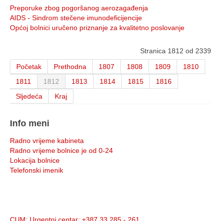
Preporuke zbog pogoršanog aerozagađenja
AIDS - Sindrom stečene imunodeficijencije
Općoj bolnici uručeno priznanje za kvalitetno poslovanje
Stranica 1812 od 2339
Početak
Prethodna
1807
1808
1809
1810
1811
1812
1813
1814
1815
1816
Sljedeća
Kraj
Info meni
Radno vrijeme kabineta
Radno vrijeme bolnice je od 0-24
Lokacija bolnice
Telefonski imenik
Info:
CUM
: Urgentni centar: +387 33 285 - 261