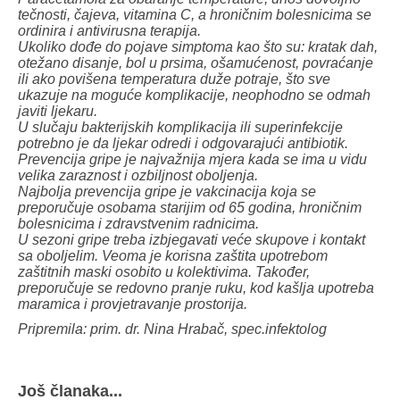
tečnosti, čajeva, vitamina C, a hroničnim bolesnicima se
ordinira i antivirusna terapija.
Ukoliko dođe do pojave simptoma kao što su: kratak dah,
otežano disanje, bol u prsima, ošamućenost, povraćanje
ili ako povišena temperatura duže potraje, što sve
ukazuje na moguće komplikacije, neophodno se odmah
javiti ljekaru.
U slučaju bakterijskih komplikacija ili superinfekcije
potrebno je da ljekar odredi i odgovarajući antibiotik.
Prevencija gripe je najvažnija mjera kada se ima u vidu
velika zaraznost i ozbiljnost oboljenja.
Najbolja prevencija gripe je vakcinacija koja se
preporučuje osobama starijim od 65 godina, hroničnim
bolesnicima i zdravstvenim radnicima.
U sezoni gripe treba izbjegavati veće skupove i kontakt
sa oboljelim. Veoma je korisna zaštita upotrebom
zaštitnih maski osobito u kolektivima. Također,
preporučuje se redovno pranje ruku, kod kašlja upotreba
maramica i provjetravanje prostorija.
Pripremila: prim. dr. Nina Hrabač, spec.infektolog
Još članaka...