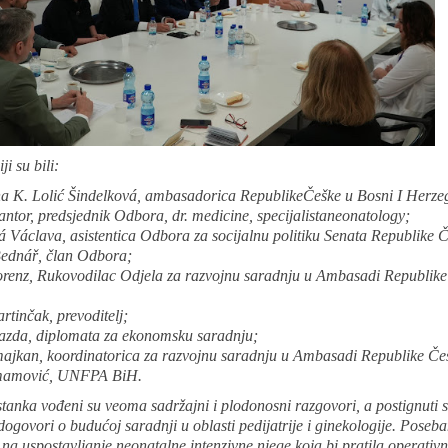
i su bili:
na K. Lolić Šindelková, ambasadorica RepublikeČeške u Bosni I Herze
ntor, predsjednik Odbora, dr. medicine, specijalistaneonatology;
 Václava, asistentica Odbora za socijalnu politiku Senata Republike 
Bednář, član Odbora;
renz, Rukovodilac Odjela za razvojnu saradnju u Ambasadi Republike
rtinčak, prevoditelj;
zda, diplomata za ekonomsku saradnju;
ajkan, koordinatorica za razvojnu saradnju u Ambasadi Republike Če
Imamović, UNFPA BiH.
anka vođeni su veoma sadržajni i plodonosni razgovori, a postignuti s
dogovori o budućoj saradnji u oblasti pedijatrije i ginekologije. Poseb
e na uspostavljanje neonatalne intenzivne njege koja bi pratila operativ