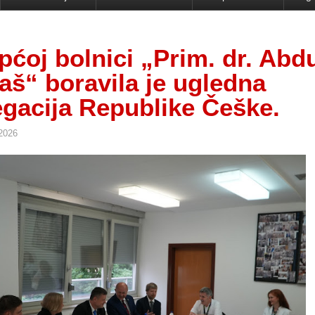
pćoj bolnici „Prim. dr. Abd
aš“ boravila je ugledna
egacija Republike Češke.
 2026