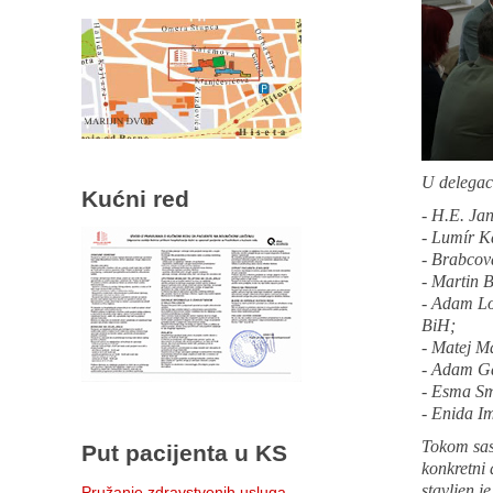
U delegacij
Kućni red
- H.E. Ja
- Lumír Ka
- Brabcová
- Martin 
- Adam Lo
BiH;
- Matej Ma
- Adam Ga
- Esma Sm
- Enida 
Tokom sast
Put pacijenta u KS
konkretni 
stavljen j
Pružanje zdravstvenih usluga