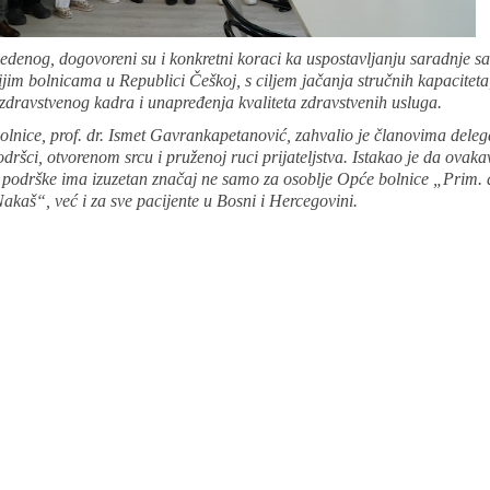
denog, dogovoreni su i konkretni koraci ka uspostavljanju saradnje sa
jim bolnicama u Republici Češkoj, s ciljem jačanja stručnih kapaciteta
zdravstvenog kadra i unapređenja kvaliteta zdravstvenih usluga.
olnice, prof. dr. Ismet Gavrankapetanović, zahvalio je članovima deleg
odršci, otvorenom srcu i pruženoj ruci prijateljstva. Istakao je da ovaka
 podrške ima izuzetan značaj ne samo za osoblje Opće bolnice „Prim. 
kaš“, već i za sve pacijente u Bosni i Hercegovini.