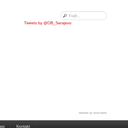
Tweets by @OB_Sarajevo
national cpr association
asi
Kontakt