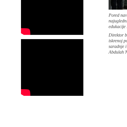
Pored nave
najugledni
edukacije 
Direktor b
iskrenoj p
saradnje i
Abdulah Na