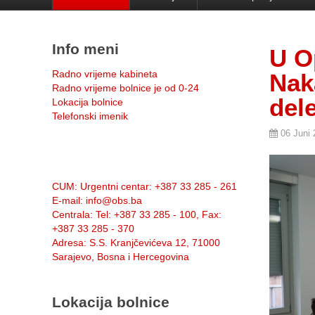
Info meni
U O
Radno vrijeme kabineta
Nak
Radno vrijeme bolnice je od 0-24
del
Lokacija bolnice
Telefonski imenik
06 Juni
Info:
CUM
: Urgentni centar: +387 33 285 - 261
E-mail
: info@obs.ba
Centrala
: Tel: +387 33 285 - 100, Fax:
+387 33 285 - 370
Adresa
: S.S. Kranjčevićeva 12, 71000
Sarajevo, Bosna i Hercegovina
Lokacija bolnice