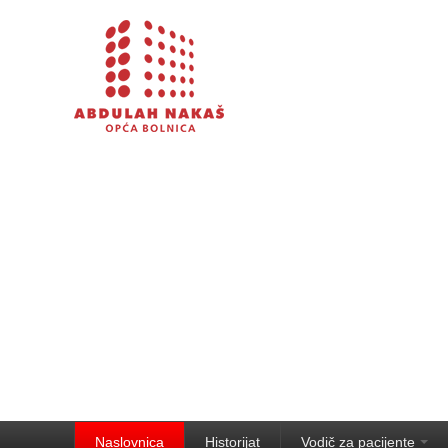
Naslovnica
Historijat
Vodič za pacijente