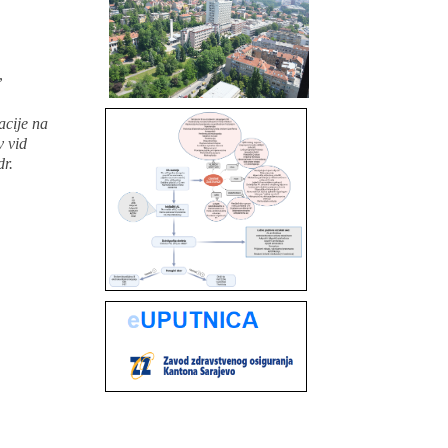
,
acije na
v vid
dr.