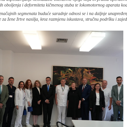
ih oboljenja i deformiteta kičmenog stuba te lokomotornog aparata kod
značajnih segmenata buduće saradnje odnosi se i na daljnje unapređen
za žene žrtve nasilja, kroz razmjenu iskustava, stručnu podršku i zaje