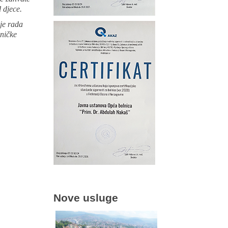
 djece.
je rada
dničke
Nove usluge