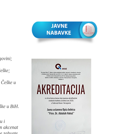
govini;
Češke;
 Češke u
ške u BiH.
u i
an akcenat
ne zahvate