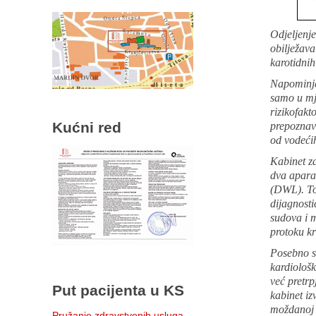
Odjeljenj
obilježav
karotidnih
Napominje
samo u mj
rizikofak
Kućni red
prepoznava
od vodećih
Kabinet za
dva apara
(DWL). To
dijagnosti
sudova i 
protoku kr
Posebno se
kardiološk
već pretrp
Put pacijenta u KS
kabinet iz
moždanoj 
Pružanje zdravstvenih usluga