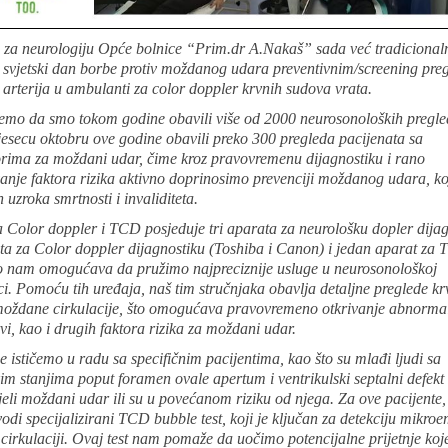
e za neurologiju Opće bolnice “Prim.dr A.Nakaš” sada već tradicional
a svjetski dan borbe protiv moždanog udara preventivnim/screening pre
 arterija u ambulanti za color doppler krvnih sudova vrata.
mo da smo tokom godine obavili više od 2000 neurosonoloških pregle
esecu oktobru ove godine obavili preko 300 pregleda pacijenata sa
torima za moždani udar, čime kroz pravovremenu dijagnostiku i rano
nje faktora rizika aktivno doprinosimo prevenciji moždanog udara, koj
 uzroka smrtnosti i invaliditeta.
 Color doppler i TCD posjeduje tri aparata za neurološku dopler dijag
ta za Color doppler dijagnostiku (Toshiba i Canon) i jedan aparat za
 nam omogućava da pružimo najpreciznije usluge u neurosonološkoj
ci. Pomoću tih uređaja, naš tim stručnjaka obavlja detaljne preglede kr
moždane cirkulacije, što omogućava pravovremeno otkrivanje abnormal
vi, kao i drugih faktora rizika za moždani udar.
 ističemo u radu sa specifičnim pacijentima, kao što su mlađi ljudi sa
im stanjima poput foramen ovale apertum i ventrikulski septalni defekt 
jeli moždani udar ili su u povećanom riziku od njega. Za ove pacijente,
vodi specijalizirani TCD bubble test, koji je ključan za detekciju mikro
cirkulaciji. Ovaj test nam pomaže da uočimo potencijalne prijetnje ko