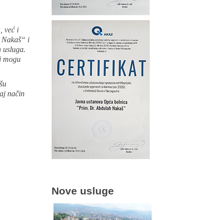
 već i
h Nakaš“ i
 usluga.
ji mogu
šu
aj način
Nove usluge