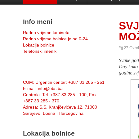
Info meni
SVJ
Radno vrijeme kabineta
MOŽ
Radno vrijeme bolnice je od 0-24
Lokacija bolnice
27 Okto
Telefonski imenik
Svake god
Day kako b
godine sv
Info:
CUM
: Urgentni centar: +387 33 285 - 261
E-mail
: info@obs.ba
Centrala
: Tel: +387 33 285 - 100, Fax:
+387 33 285 - 370
Adresa
: S.S. Kranjčevićeva 12, 71000
Sarajevo, Bosna i Hercegovina
Lokacija bolnice