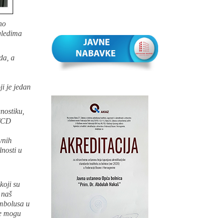
no
gledima
da, a
i je jedan
nostiku,
 TCD
vnih
nosti u
koji su
 naš
embolusa u
je mogu