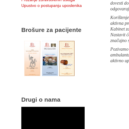
dovesti d
Upustvo o postupanju uposlenika
odgovaraj
Korištenje
aktivna p
Kabinet z
Brošure za pacijente
Nastavit ć
značajno 
Pozivamo 
ambulantu 
aktivno u
Drugi o nama