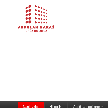
Naslovnica
Historijat
Vodič za pacijente