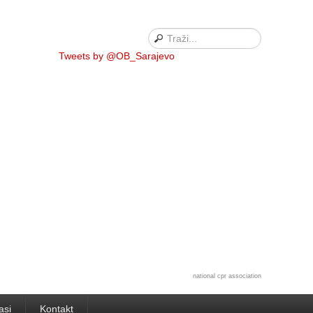
Tweets by @OB_Sarajevo
national cpr association
asi
Kontakt