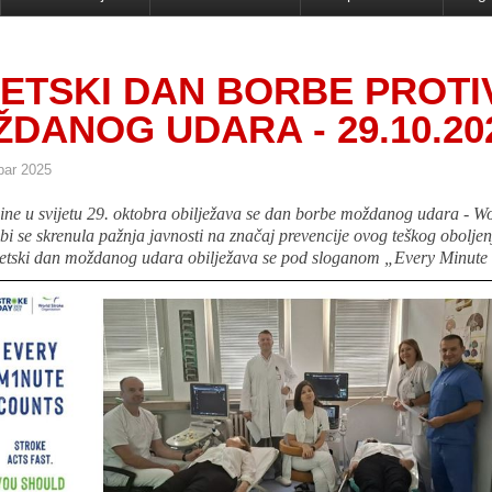
ETSKI DAN BORBE PROTI
DANOG UDARA - 29.10.20
bar 2025
ine u svijetu 29. oktobra obilježava se dan borbe moždanog udara - Wo
i se skrenula pažnja javnosti na značaj prevencije ovog teškog obolje
jetski dan moždanog udara obilježava se pod sloganom „Every Minute