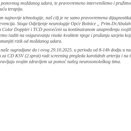
o ponovnog moždanog udara, te pravovremeno intervenišemo i pružimo
uću terapiju.
m najnovije tehnologije, naš cilj je ne samo pravovremena dijagnostika,
revencija. Stoga Odjeljenje neurologije Opće Bolnice „ Prim.Dr.Abula
a Color Doppler i TCD posvećeni su kontinuiranom unapređenju svojih
emo raditi na osiguravanju visoke kvalitete njege i pružanju savjeta ko
smanjiti rizik od moždanog udara.
naše sugradjane da i ovog 29.10.2025. u periodu od 8-14h dodju u na
za CD KSV (2.sprat) radi screening pregleda karotidnih arterija i na t
pravljaju svojim zdravljem uz pomoć našeg neurosonološkog tima.