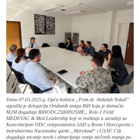
Dana 07.03.2025.g. Opća bolnica „Prim.dr. Abdulah Nakaš“
ugostila je delegaciju Oružanih snaga BiH koja je domaćin
M2M događaja BIHODC2500092SME„ Role-1 Field
MEDEVAC & Med Leadership koji se realizuje u saradnji sa
Kancelarijom ODC veleposlanstva SAD u Bosni i Hercegovini i
instruktorima Nacionalne garde „Maryland“ i USAF. Cilj
događaja sticanje novih i obnavljanje ranije stečenih znanja po