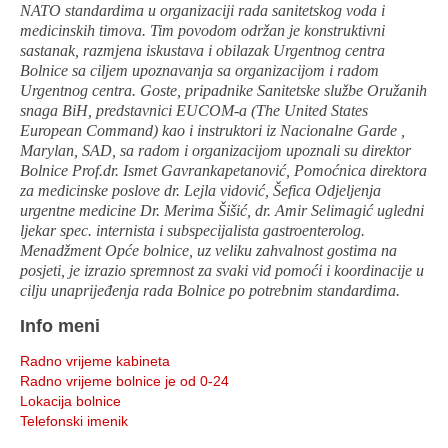
NATO standardima u organizaciji rada sanitetskog voda i
medicinskih timova. Tim povodom održan je konstruktivni
sastanak, razmjena iskustava i obilazak Urgentnog centra
Bolnice sa ciljem upoznavanja sa organizacijom i radom
Urgentnog centra. Goste, pripadnike Sanitetske službe Oružanih
snaga BiH, predstavnici EUCOM-a (The United States
European Command) kao i instruktori iz Nacionalne Garde ,
Marylan, SAD, sa radom i organizacijom upoznali su direktor
Bolnice Prof.dr. Ismet Gavrankapetanović, Pomoćnica direktora
za medicinske poslove dr. Lejla vidović, Šefica Odjeljenja
urgentne medicine Dr. Merima Šišić, dr. Amir Selimagić ugledni
ljekar spec. internista i subspecijalista gastroenterolog.
Menadžment Opće bolnice, uz veliku zahvalnost gostima na
posjeti, je izrazio spremnost za svaki vid pomoći i koordinacije u
cilju unaprijeđenja rada Bolnice po potrebnim standardima.
Info meni
Radno vrijeme kabineta
Radno vrijeme bolnice je od 0-24
Lokacija bolnice
Telefonski imenik