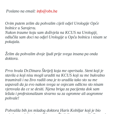
Poslano na email:
info@obs.ba
Ovim putem zelim da pohvalim cijeli odjel Urologije Opće
bolnice u Sarajevu.
Nakon traume koju sam doživjela na KCUS na Urologiji,
odlučila sam doci na odjel Urologije u Opću bolnicu i nisam se
pokajala.
Želim da pohvalim dvoje ljudi prije svega insana pa onda
doktora.
Prvo hvala Dr.Dinara Škrijelj koja me operisala. Stent koji je
stavila a koji nisu mogli uraditi na KCUS koji su me bukvalno
traumirali i na živo radili ona je to uradila tako sto su me
uspavali da ja evo nakon svega se osjecam odlicno sto nisam
vjerovala da ce se desiti. Njena briga za pacijenta dok sam
ležala i profesionalizam stvarno su za ogromne ali aogromne
pohvale!
Pohvalila bih jos mladog doktora Haris Kobiljar koji je bio