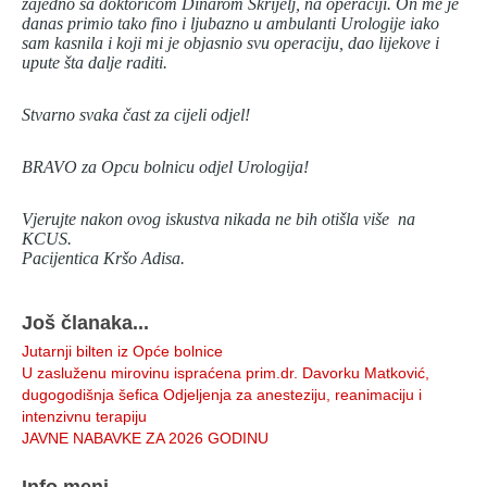
zajedno sa doktoricom Dinarom Škrijelj, na operaciji. On me je
danas primio tako fino i ljubazno u ambulanti Urologije iako
sam kasnila i koji mi je objasnio svu operaciju, dao lijekove i
upute šta dalje raditi.
Stvarno svaka čast za cijeli odjel!
BRAVO za Opcu bolnicu odjel Urologija!
Vjerujte nakon ovog iskustva nikada ne bih otišla više na
KCUS.
Pacijentica Kršo Adisa.
Još članaka...
Jutarnji bilten iz Opće bolnice
U zasluženu mirovinu ispraćena prim.dr. Davorku Matković,
dugogodišnja šefica Odjeljenja za anesteziju, reanimaciju i
intenzivnu terapiju
JAVNE NABAVKE ZA 2026 GODINU