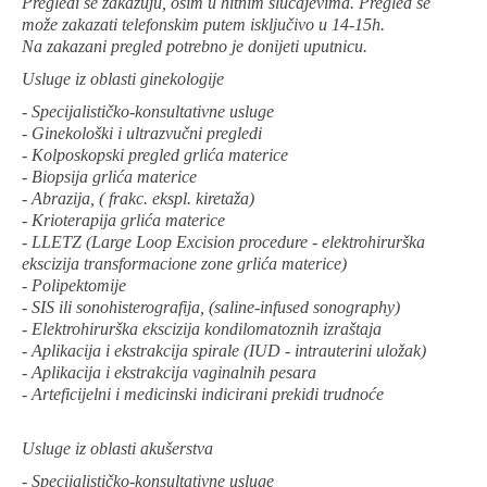
Pregledi se zakazuju, osim u hitnim slučajevima. Pregled se
može zakazati telefonskim putem isključivo u 14-15h.
Na zakazani pregled potrebno je donijeti uputnicu.
Usluge iz oblasti ginekologije
- Specijalističko-konsultativne usluge
- Ginekološki i ultrazvučni pregledi
- Kolposkopski pregled grlića materice
- Biopsija grlića materice
- Abrazija, ( frakc. ekspl. kiretaža)
- Krioterapija grlića materice
- LLETZ (Large Loop Excision procedure - elektrohirurška
ekscizija transformacione zone grlića materice)
- Polipektomije
- SIS ili sonohisterografija, (saline-infused sonography)
- Elektrohirurška ekscizija kondilomatoznih izraštaja
- Aplikacija i ekstrakcija spirale (IUD - intrauterini uložak)
- Aplikacija i ekstrakcija vaginalnih pesara
- Arteficijelni i medicinski indicirani prekidi trudnoće
Usluge iz oblasti akušerstva
- Specijalističko-konsultativne usluge