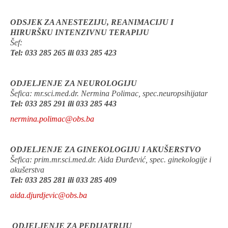
ODSJEK ZA ANESTEZIJU, REANIMACIJU I
HIRURŠKU INTENZIVNU TERAPIJU
Šef:
Tel: 033 285 265 ili 033 285 423
ODJELJENJE ZA NEUROLOGIJU
Šefica: mr.sci.med.dr. Nermina Polimac, spec.neuropsihijatar
Tel: 033 285 291 ili
033 285 443
nermina.polimac@obs.ba
ODJELJENJE ZA GINEKOLOGIJU I AKUŠERSTVO
Šefica: prim.mr.sci.med.dr. Aida Đurđević, spec. ginekologije i
akušerstva
Tel: 033 285 281 ili 033 285 409
aida.djurdjevic@obs.ba
ODJELJENJE ZA PEDIJATRIJU