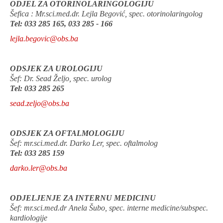
ODJEL ZA OTORINOLARINGOLOGIJU
Šefica : Mr.sci.med.dr. Lejla Begović, spec. otorinolaringolog
Tel: 033 285 165, 033 285 - 166
lejla.begovic@obs.ba
ODSJEK ZA UROLOGIJU
Šef: Dr. Sead Željo, spec. urolog
Tel: 033 285 265
sead.zeljo@obs.ba
ODSJEK ZA OFTALMOLOGIJU
Šef: mr.sci.med.dr. Darko Ler, spec. oftalmolog
Tel: 033 285 159
darko.ler@obs.ba
ODJELJENJE ZA INTERNU MEDICINU
Šef: mr.sci.med.dr Anela Šubo, spec. interne medicine/subspec.
kardiologije