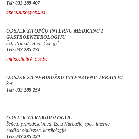
Tel: 033 285 407
anela.subo@obs.ba
ODSJEK ZA OPĆU INTERNU MEDICINU I
GASTROENTEROLOGIJU
Šef: Prim.dr. Amir Ćehajić
Tel: 033 285 231
amir.cehajic@obs.ba
ODSJEK ZA NEHIRUŠKU INTENZIVNU TERAPIJU
Šef:
Tel: 033 285 254
ODSJEK ZA KARDIOLOGIJU
Šefica: prim.dr.sci.med. Izeta Kurbašić, spec. interne
medicine/subspec. kardiologije
Tel: 033 285 220