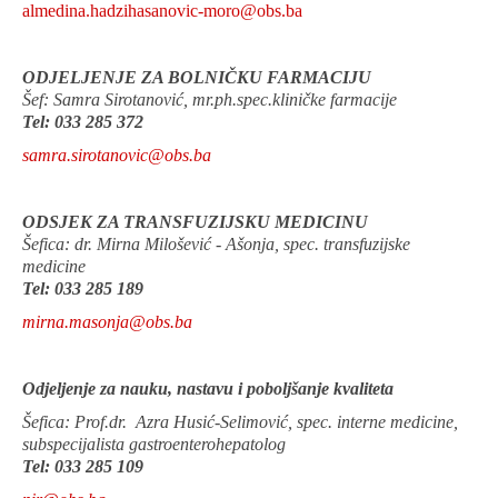
almedina.hadzihasanovic-moro@obs.ba
ODJELJENJE ZA BOLNIČKU FARMACIJU
Šef: Samra Sirotanović, mr.ph.spec.kliničke farmacije
Tel: 033 285 372
samra.sirotanovic@obs.ba
ODSJEK ZA TRANSFUZIJSKU MEDICINU
Šefica: dr. Mirna Milošević - Ašonja, spec. transfuzijske
medicine
Tel: 033 285 189
mirna.masonja@obs.ba
Odjeljenje za nauku, nastavu i poboljšanje kvaliteta
Šefica: Prof.dr.
Azra Husić-Selimović, spec. interne medicine,
subspecijalista gastroenterohepatolog
Tel: 033 285 109