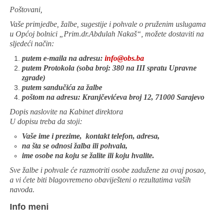
Poštovani,
Vaše primjedbe, žalbe, sugestije i pohvale o pruženim uslugama
u Općoj bolnici „Prim.dr.Abdulah Nakaš“, možete dostaviti na
sljedeći način:
putem e-maila na adresu:
info@obs.ba
putem Protokola (soba broj: 380 na III spratu Upravne
zgrade)
putem sandučića za žalbe
poštom na adresu: Kranjčevićeva broj 12,
71000 Sarajevo
Dopis naslovite na Kabinet direktora
U dopisu treba da stoji:
Vaše ime i prezime, kontakt telefon, adresa,
na šta se odnosi žalba ili pohvala,
ime osobe na koju se žalite ili koju hvalite.
Sve žalbe i pohvale će razmotriti osobe zadužene za ovaj posao,
a vi ćete biti blagovremeno obaviješteni o rezultatima vaših
navoda.
Info meni