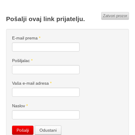
Zatvori prozor
Pošalji ovaj link prijatelju.
E-mail prema
*
Pošiljalac
*
Vaša e-mail adresa
*
Naslov
*
Pošalji
Odustani