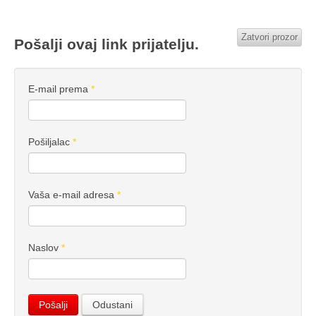
Zatvori prozor
Pošalji ovaj link prijatelju.
E-mail prema
*
Pošiljalac
*
Vaša e-mail adresa
*
Naslov
*
Pošalji
Odustani