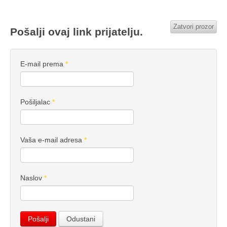
Zatvori prozor
Pošalji ovaj link prijatelju.
E-mail prema
*
Pošiljalac
*
Vaša e-mail adresa
*
Naslov
*
Pošalji
Odustani