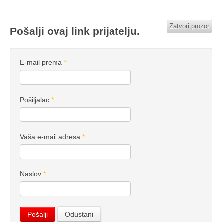
Zatvori prozor
Pošalji ovaj link prijatelju.
E-mail prema
*
Pošiljalac
*
Vaša e-mail adresa
*
Naslov
*
Pošalji
Odustani