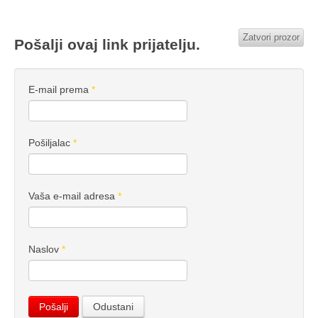
Zatvori prozor
Pošalji ovaj link prijatelju.
E-mail prema
*
Pošiljalac
*
Vaša e-mail adresa
*
Naslov
*
Pošalji
Odustani